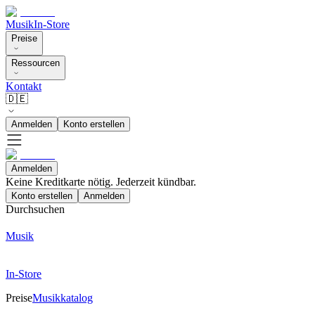
Musik
In-Store
Preise
Ressourcen
Kontakt
🇩🇪
Anmelden
Konto erstellen
Anmelden
Keine Kreditkarte nötig. Jederzeit kündbar.
Konto erstellen
Anmelden
Durchsuchen
Musik
In-Store
Preise
Musikkatalog