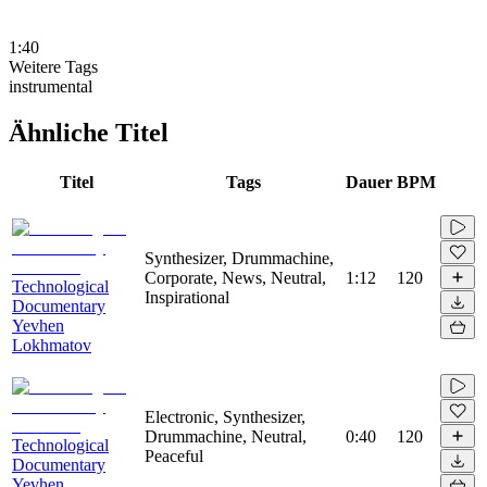
1:40
Weitere Tags
instrumental
Ähnliche Titel
Titel
Tags
Dauer
BPM
Synthesizer, Drummachine,
Corporate, News, Neutral,
1:12
120
Technological
Inspirational
Documentary
Yevhen
Lokhmatov
Electronic, Synthesizer,
Drummachine, Neutral,
0:40
120
Technological
Peaceful
Documentary
Yevhen