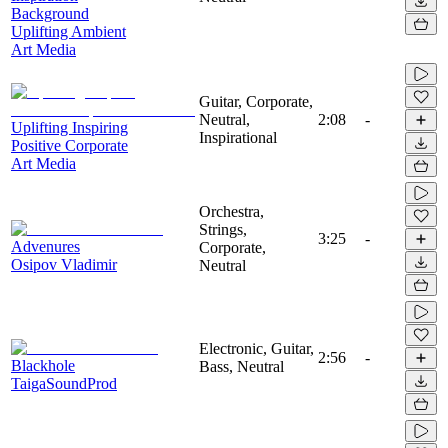
Background
Uplifting Ambient
Art Media
Guitar, Corporate,
Neutral,
2:08
-
Uplifting Inspiring
Inspirational
Positive Corporate
Art Media
Orchestra,
Strings,
3:25
-
Advenures
Corporate,
Osipov Vladimir
Neutral
Electronic, Guitar,
2:56
-
Blackhole
Bass, Neutral
TaigaSoundProd