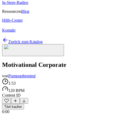
In-Store-Radios
Ressourcen
Blog
Hilfe-Center
Kontakt
Zurück zum Katalog
Motivational Corporate
von
Pumpupthemind
1:53
120 BPM
Content ID
Titel kaufen
0:00