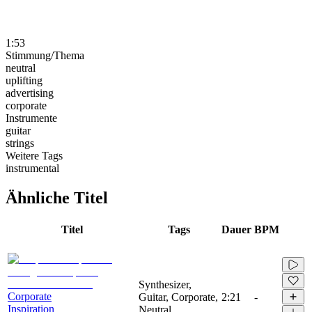
1:53
Stimmung/Thema
neutral
uplifting
advertising
corporate
Instrumente
guitar
strings
Weitere Tags
instrumental
Ähnliche Titel
Titel
Tags
Dauer
BPM
Synthesizer,
Corporate
Guitar, Corporate,
2:21
-
Inspiration
Neutral