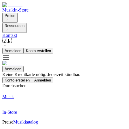
Musik
In-Store
Preise
Ressourcen
Kontakt
🇩🇪
Anmelden
Konto erstellen
Anmelden
Keine Kreditkarte nötig. Jederzeit kündbar.
Konto erstellen
Anmelden
Durchsuchen
Musik
In-Store
Preise
Musikkatalog