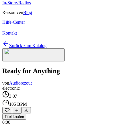
In-Store-Radios
Ressourcen
Blog
Hilfe-Center
Kontakt
Zurück zum Katalog
Ready for Anything
von
Audiorezout
electronic
3:07
105 BPM
Titel kaufen
0:00