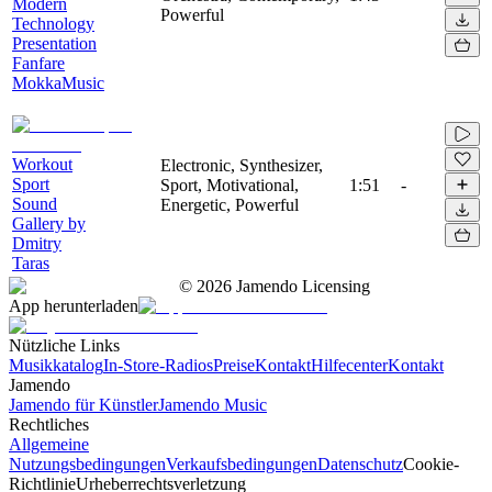
Modern
Powerful
Technology
Presentation
Fanfare
MokkaMusic
Workout
Electronic, Synthesizer,
Sport
Sport, Motivational,
1:51
-
Sound
Energetic, Powerful
Gallery by
Dmitry
Taras
©
2026
Jamendo Licensing
App herunterladen
Nützliche Links
Musikkatalog
In-Store-Radios
Preise
Kontakt
Hilfecenter
Kontakt
Jamendo
Jamendo für Künstler
Jamendo Music
Rechtliches
Allgemeine
Nutzungsbedingungen
Verkaufsbedingungen
Datenschutz
Cookie-
Richtlinie
Urheberrechtsverletzung