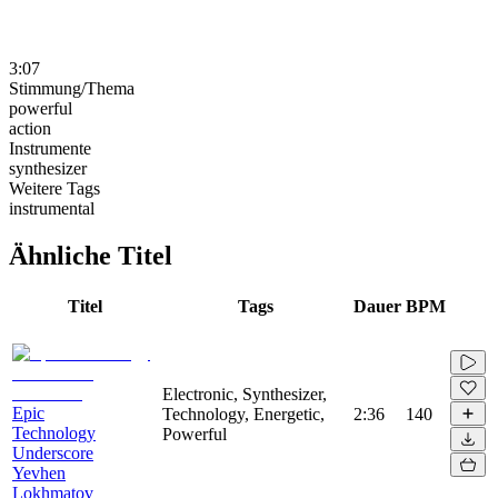
3:07
Stimmung/Thema
powerful
action
Instrumente
synthesizer
Weitere Tags
instrumental
Ähnliche Titel
Titel
Tags
Dauer
BPM
Electronic, Synthesizer,
Epic
Technology, Energetic,
2:36
140
Technology
Powerful
Underscore
Yevhen
Lokhmatov