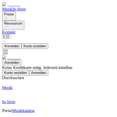
Musik
In-Store
Preise
Ressourcen
Kontakt
🇩🇪
Anmelden
Konto erstellen
Anmelden
Keine Kreditkarte nötig. Jederzeit kündbar.
Konto erstellen
Anmelden
Durchsuchen
Musik
In-Store
Preise
Musikkatalog