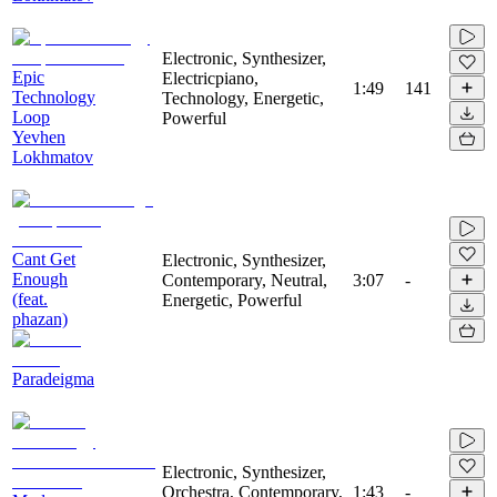
Electronic, Synthesizer,
Epic
Electricpiano,
1:49
141
Technology
Technology, Energetic,
Loop
Powerful
Yevhen
Lokhmatov
Cant Get
Electronic, Synthesizer,
Enough
Contemporary, Neutral,
3:07
-
(feat.
Energetic, Powerful
phazan)
Paradeigma
Electronic, Synthesizer,
Orchestra, Contemporary,
1:43
-