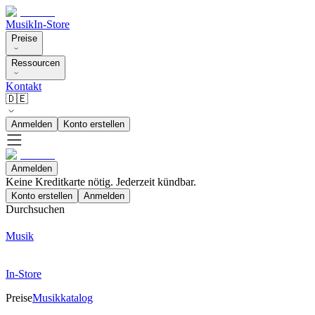
Musik
In-Store
Preise
Ressourcen
Kontakt
🇩🇪
Anmelden
Konto erstellen
Anmelden
Keine Kreditkarte nötig. Jederzeit kündbar.
Konto erstellen
Anmelden
Durchsuchen
Musik
In-Store
Preise
Musikkatalog