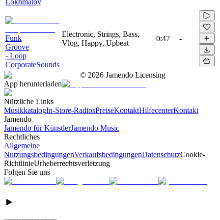
Lokhmatov
Electronic, Strings, Bass,
Funk
0:47
-
Vlog, Happy, Upbeat
Groove
- Loop
CorporateSounds
©
2026
Jamendo Licensing
App herunterladen
Nützliche Links
Musikkatalog
In-Store-Radios
Preise
Kontakt
Hilfecenter
Kontakt
Jamendo
Jamendo für Künstler
Jamendo Music
Rechtliches
Allgemeine
Nutzungsbedingungen
Verkaufsbedingungen
Datenschutz
Cookie-
Richtlinie
Urheberrechtsverletzung
Folgen Sie uns