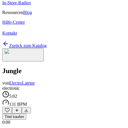
In-Store-Radios
Ressourcen
Blog
Hilfe-Center
Kontakt
Zurück zum Katalog
Jungle
von
ElectroLatrine
electronic
5:02
131 BPM
Titel kaufen
0:00