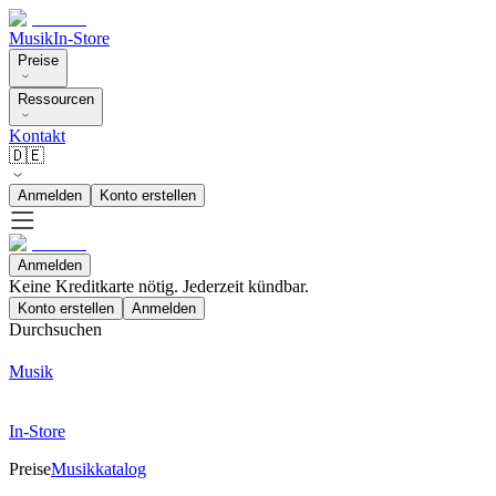
Musik
In-Store
Preise
Ressourcen
Kontakt
🇩🇪
Anmelden
Konto erstellen
Anmelden
Keine Kreditkarte nötig. Jederzeit kündbar.
Konto erstellen
Anmelden
Durchsuchen
Musik
In-Store
Preise
Musikkatalog