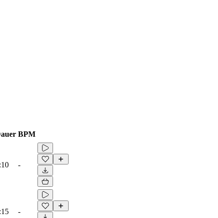
auer
BPM
:10
-
:15
-