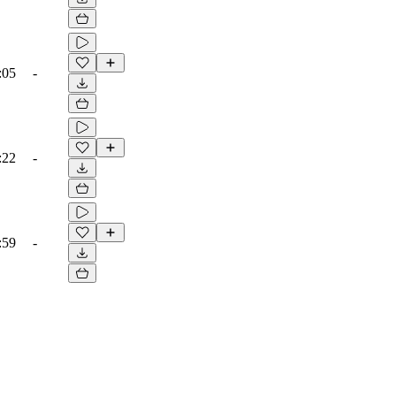
:05
-
:22
-
:59
-