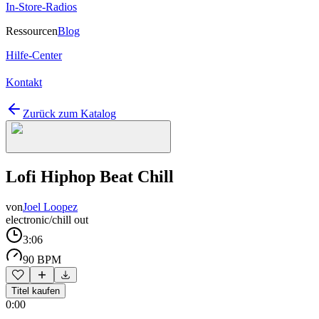
In-Store-Radios
Ressourcen
Blog
Hilfe-Center
Kontakt
Zurück zum Katalog
Lofi Hiphop Beat Chill
von
Joel Loopez
electronic/chill out
3:06
90 BPM
Titel kaufen
0:00