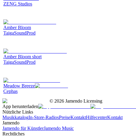
ZENG Studios
Amber Bloom
TaigaSoundProd
Amber Bloom short
TaigaSoundProd
Meadow Breeze
Cephas
©
2026
Jamendo Licensing
App herunterladen
Nützliche Links
Musikkatalog
In-Store-Radios
Preise
Kontakt
Hilfecenter
Kontakt
Jamendo
Jamendo für Künstler
Jamendo Music
Rechtliches