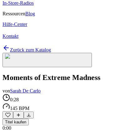
In-Store-Radios
Ressourcen
Blog
Hilfe-Center
Kontakt
Zurück zum Katalog
Moments of Extreme Madness
von
Sarah De Carlo
0:28
145 BPM
Titel kaufen
0:00