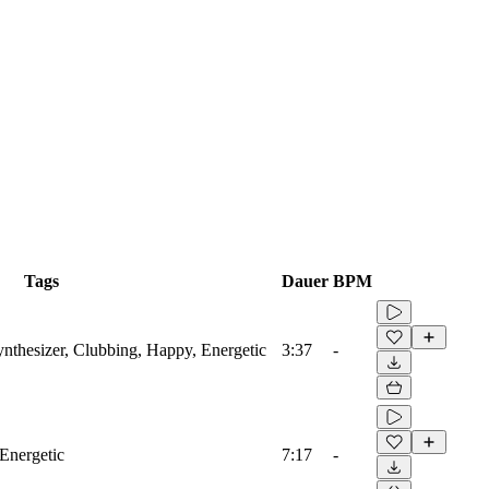
Tags
Dauer
BPM
ynthesizer, Clubbing, Happy, Energetic
3:37
-
 Energetic
7:17
-