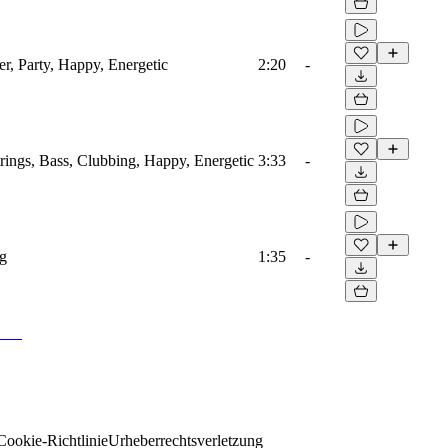
er, Party, Happy, Energetic
2:20
-
trings, Bass, Clubbing, Happy, Energetic
3:33
-
g
1:35
-
Cookie-Richtlinie
Urheberrechtsverletzung