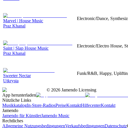
Electronic/Dance, Synthesiz
Marvel | House Music
Praz Khanal
Electronic/Electro House, S
Saint | Slap House Music
Praz Khanal
Funk/R&B, Happy, Upliftin
Sweeter Nectar
Utkrysta
©
2026
Jamendo Licensing
App herunterladen
Nützliche Links
Musikkatalog
In-Store-Radios
Preise
Kontakt
Hilfecenter
Kontakt
Jamendo
Jamendo für Künstler
Jamendo Music
Rechtliches
Allgemeine Nutzungsbedingungen
Verkaufsbedingungen
Datenschutz