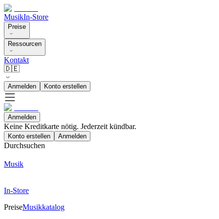
Musik
In-Store
Preise
Ressourcen
Kontakt
🇩🇪
Anmelden
Konto erstellen
Anmelden
Keine Kreditkarte nötig. Jederzeit kündbar.
Konto erstellen
Anmelden
Durchsuchen
Musik
In-Store
Preise
Musikkatalog