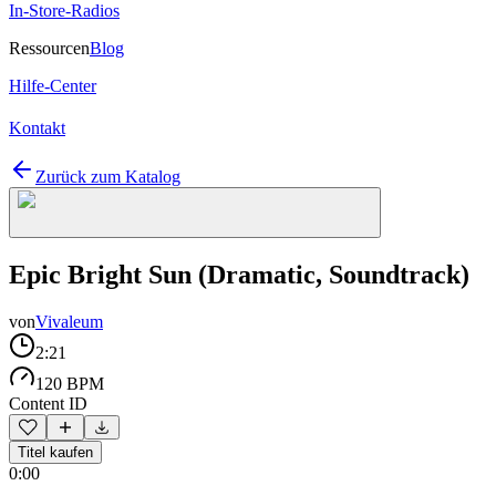
In-Store-Radios
Ressourcen
Blog
Hilfe-Center
Kontakt
Zurück zum Katalog
Epic Bright Sun (Dramatic, Soundtrack)
von
Vivaleum
2:21
120 BPM
Content ID
Titel kaufen
0:00