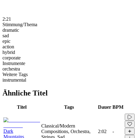
2:21
Stimmung/Thema
dramatic
sad
epic
action
hybrid
corporate
Instrumente
orchestra
Weitere Tags
instrumental
Ähnliche Titel
Titel
Tags
Dauer
BPM
Classical/Modern
Dark
Compositions, Orchestra,
2:02
-
Mountains
Strings, Sad