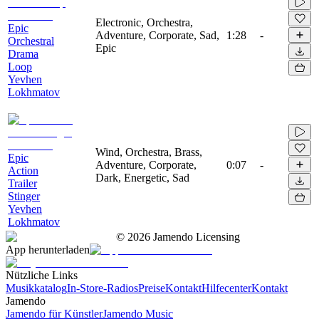
Electronic, Orchestra,
Epic
Adventure, Corporate, Sad,
1:28
-
Orchestral
Epic
Drama
Loop
Yevhen
Lokhmatov
Wind, Orchestra, Brass,
Epic
Adventure, Corporate,
0:07
-
Action
Dark, Energetic, Sad
Trailer
Stinger
Yevhen
Lokhmatov
©
2026
Jamendo Licensing
App herunterladen
Nützliche Links
Musikkatalog
In-Store-Radios
Preise
Kontakt
Hilfecenter
Kontakt
Jamendo
Jamendo für Künstler
Jamendo Music