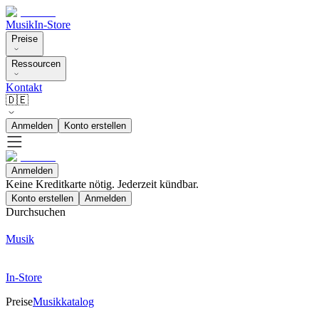
Musik
In-Store
Preise
Ressourcen
Kontakt
🇩🇪
Anmelden
Konto erstellen
Anmelden
Keine Kreditkarte nötig. Jederzeit kündbar.
Konto erstellen
Anmelden
Durchsuchen
Musik
In-Store
Preise
Musikkatalog