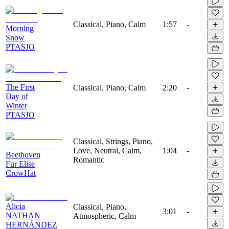
Classical, Piano, Calm
1:57
-
Morning
Snow
PTASJO
The First
Classical, Piano, Calm
2:20
-
Day of
Winter
PTASJO
Classical, Strings, Piano,
Love, Neutral, Calm,
1:04
-
Beethoven
Romantic
Fur Elise
CrowHat
Alicia
Classical, Piano,
3:01
-
NATHAN
Atmospheric, Calm
HERNÁNDEZ