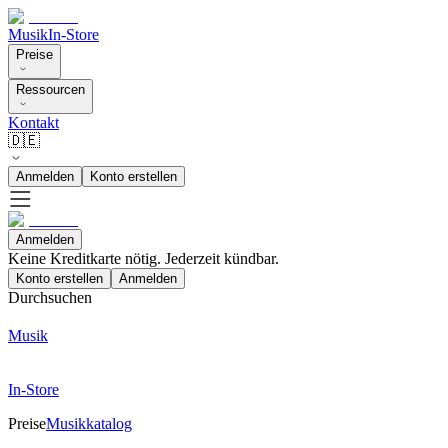
Musik
In-Store
Preise
Ressourcen
Kontakt
🇩🇪
Anmelden
Konto erstellen
Anmelden
Keine Kreditkarte nötig. Jederzeit kündbar.
Konto erstellen
Anmelden
Durchsuchen
Musik
In-Store
Preise
Musikkatalog