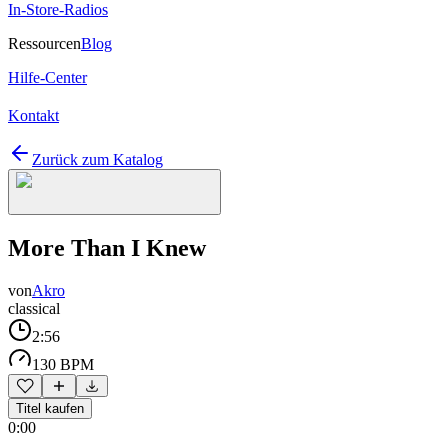
In-Store-Radios
Ressourcen
Blog
Hilfe-Center
Kontakt
Zurück zum Katalog
More Than I Knew
von
Akro
classical
2:56
130 BPM
Titel kaufen
0:00