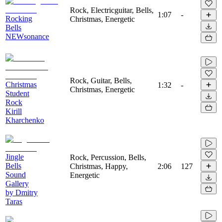
Rock, Electricguitar, Bells,
1:07
-
Rocking
Christmas, Energetic
Bells
NEWsonance
Rock, Guitar, Bells,
Christmas
1:32
-
Christmas, Energetic
Student
Rock
Kirill
Kharchenko
Jingle
Rock, Percussion, Bells,
Bells
Christmas, Happy,
2:06
127
Sound
Energetic
Gallery
by Dmitry
Taras