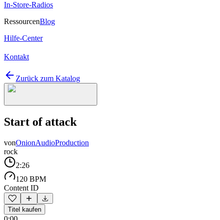
In-Store-Radios
Ressourcen
Blog
Hilfe-Center
Kontakt
Zurück zum Katalog
Start of attack
von
OnionAudioProduction
rock
2:26
120 BPM
Content ID
Titel kaufen
0:00