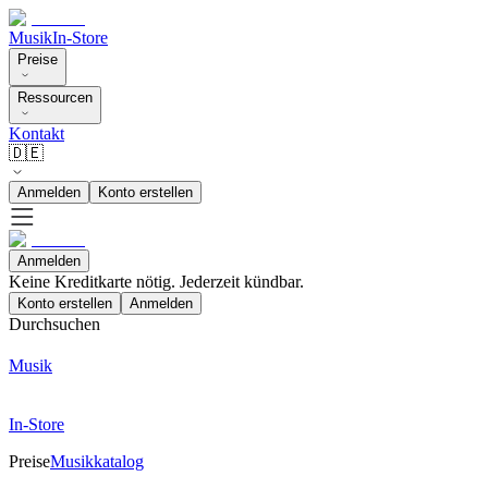
Musik
In-Store
Preise
Ressourcen
Kontakt
🇩🇪
Anmelden
Konto erstellen
Anmelden
Keine Kreditkarte nötig. Jederzeit kündbar.
Konto erstellen
Anmelden
Durchsuchen
Musik
In-Store
Preise
Musikkatalog