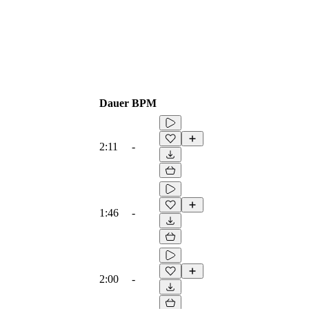
Dauer
BPM
2:11
-
1:46
-
2:00
-