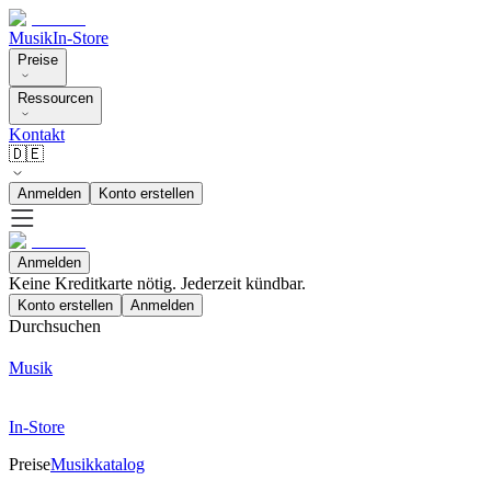
Musik
In-Store
Preise
Ressourcen
Kontakt
🇩🇪
Anmelden
Konto erstellen
Anmelden
Keine Kreditkarte nötig. Jederzeit kündbar.
Konto erstellen
Anmelden
Durchsuchen
Musik
In-Store
Preise
Musikkatalog