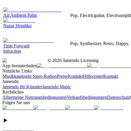
Air Ambient Palm
Pop, Electricguitar, Electroamplif
Nazar Hrushko
Pop, Synthesizer, Retro, Happy, 
Time Forward
Infraction
©
2026
Jamendo Licensing
App herunterladen
Nützliche Links
Musikkatalog
In-Store-Radios
Preise
Kontakt
Hilfecenter
Kontakt
Jamendo
Jamendo für Künstler
Jamendo Music
Rechtliches
Allgemeine Nutzungsbedingungen
Verkaufsbedingungen
Datenschutz
Folgen Sie uns