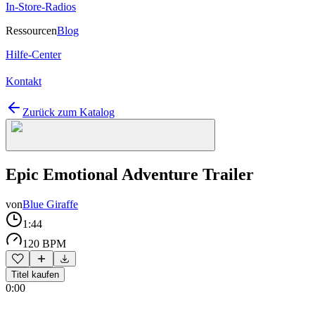
In-Store-Radios
Ressourcen
Blog
Hilfe-Center
Kontakt
Zurück zum Katalog
Epic Emotional Adventure Trailer
von
Blue Giraffe
1:44
120 BPM
Titel kaufen
0:00