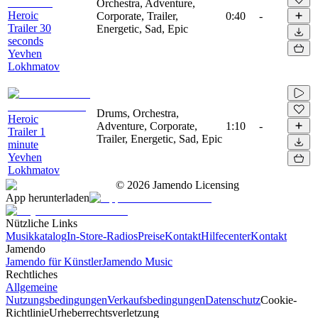
Orchestra, Adventure,
Heroic
Corporate, Trailer,
0:40
-
Trailer 30
Energetic, Sad, Epic
seconds
Yevhen
Lokhmatov
Drums, Orchestra,
Heroic
Adventure, Corporate,
1:10
-
Trailer 1
Trailer, Energetic, Sad, Epic
minute
Yevhen
Lokhmatov
©
2026
Jamendo Licensing
App herunterladen
Nützliche Links
Musikkatalog
In-Store-Radios
Preise
Kontakt
Hilfecenter
Kontakt
Jamendo
Jamendo für Künstler
Jamendo Music
Rechtliches
Allgemeine
Nutzungsbedingungen
Verkaufsbedingungen
Datenschutz
Cookie-
Richtlinie
Urheberrechtsverletzung