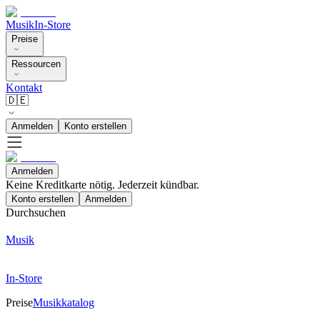
Musik
In-Store
Preise
Ressourcen
Kontakt
🇩🇪
Anmelden
Konto erstellen
Anmelden
Keine Kreditkarte nötig. Jederzeit kündbar.
Konto erstellen
Anmelden
Durchsuchen
Musik
In-Store
Preise
Musikkatalog