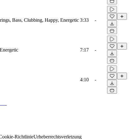
trings, Bass, Clubbing, Happy, Energetic
3:33
-
 Energetic
7:17
-
4:10
-
Cookie-Richtlinie
Urheberrechtsverletzung