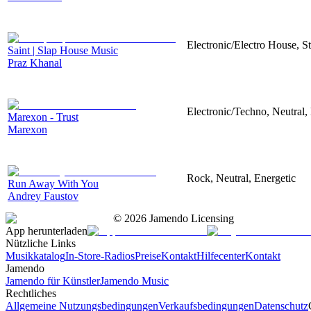
Electronic/Electro House, S
Saint | Slap House Music
Praz Khanal
Electronic/Techno, Neutral,
Marexon - Trust
Marexon
Rock, Neutral, Energetic
Run Away With You
Andrey Faustov
©
2026
Jamendo Licensing
App herunterladen
Nützliche Links
Musikkatalog
In-Store-Radios
Preise
Kontakt
Hilfecenter
Kontakt
Jamendo
Jamendo für Künstler
Jamendo Music
Rechtliches
Allgemeine Nutzungsbedingungen
Verkaufsbedingungen
Datenschutz