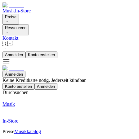
Musik
In-Store
Preise
Ressourcen
Kontakt
🇩🇪
Anmelden
Konto erstellen
Anmelden
Keine Kreditkarte nötig. Jederzeit kündbar.
Konto erstellen
Anmelden
Durchsuchen
Musik
In-Store
Preise
Musikkatalog