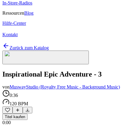
In-Store-Radios
Ressourcen
Blog
Hilfe-Center
Kontakt
Zurück zum Katalog
Inspirational Epic Adventure - 3
von
MuswayStudio (Royalty Free Music - Background Music)
0:36
120 BPM
Titel kaufen
0:00