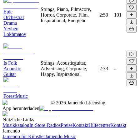
Strings, Piano, Filmscore,
Epic
Horror, Corporate, Film,
2:50
101
Orchestral
Inspirational, Energetic
Drama
Yevhen
Lokhmatov
Is Folk
Strings, Acousticguitar,
Acoustic
Advertising, Corporate,
2:33
-
Guitar
Happy, Inspirational
ForestMusic
©
2026
Jamendo Licensing
App herunterladen
Nützliche Links
Musikkatalog
In-Store-Radios
Preise
Kontakt
Hilfecenter
Kontakt
Jamendo
Jamendo für Künstler
Jamendo Music