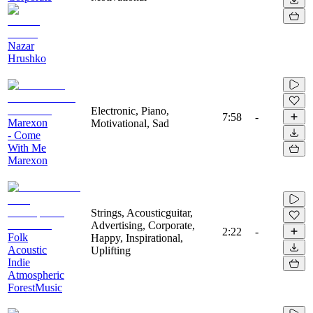
Nazar
Hrushko
Electronic, Piano,
7:58
-
Marexon
Motivational, Sad
- Come
With Me
Marexon
Strings, Acousticguitar,
Advertising, Corporate,
2:22
-
Folk
Happy, Inspirational,
Acoustic
Uplifting
Indie
Atmospheric
ForestMusic