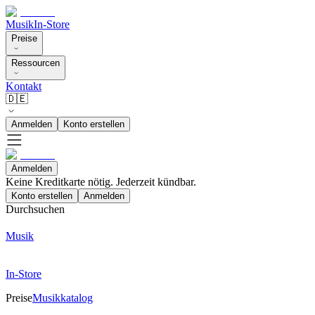
Musik
In-Store
Preise
Ressourcen
Kontakt
🇩🇪
Anmelden
Konto erstellen
Anmelden
Keine Kreditkarte nötig. Jederzeit kündbar.
Konto erstellen
Anmelden
Durchsuchen
Musik
In-Store
Preise
Musikkatalog