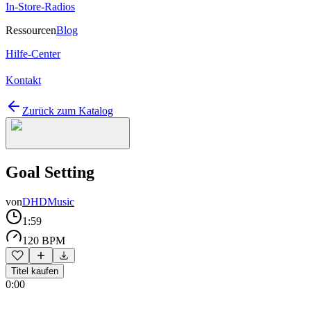
In-Store-Radios
Ressourcen
Blog
Hilfe-Center
Kontakt
Zurück zum Katalog
Goal Setting
von
DHDMusic
1:59
120 BPM
Titel kaufen
0:00