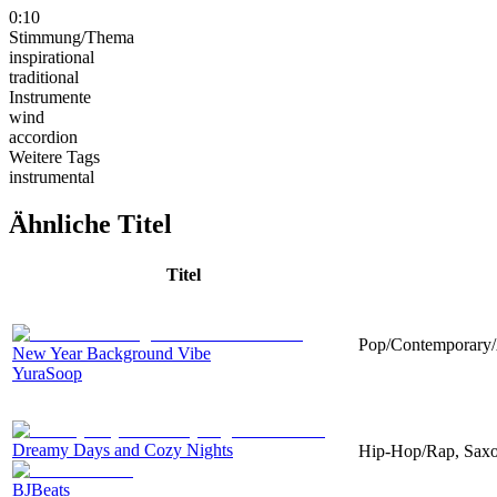
0:10
Stimmung/Thema
inspirational
traditional
Instrumente
wind
accordion
Weitere Tags
instrumental
Ähnliche Titel
Titel
Pop/Contemporary/A
New Year Background Vibe
YuraSoop
Dreamy Days and Cozy Nights
Hip-Hop/Rap, Saxop
BJBeats