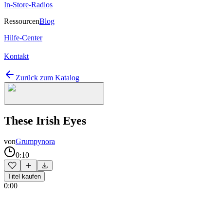
In-Store-Radios
Ressourcen
Blog
Hilfe-Center
Kontakt
Zurück zum Katalog
These Irish Eyes
von
Grumpynora
0:10
Titel kaufen
0:00