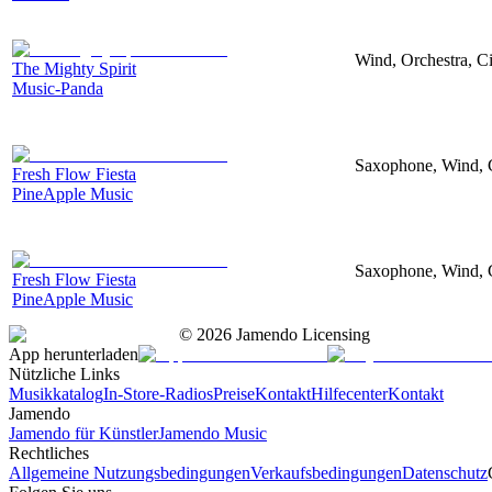
Wind, Orchestra, Cin
The Mighty Spirit
Music-Panda
Saxophone, Wind, Ce
Fresh Flow Fiesta
PineApple Music
Saxophone, Wind, Ce
Fresh Flow Fiesta
PineApple Music
©
2026
Jamendo Licensing
App herunterladen
Nützliche Links
Musikkatalog
In-Store-Radios
Preise
Kontakt
Hilfecenter
Kontakt
Jamendo
Jamendo für Künstler
Jamendo Music
Rechtliches
Allgemeine Nutzungsbedingungen
Verkaufsbedingungen
Datenschutz