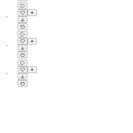
8
-
3
-
3
-