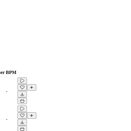
er
BPM
-
3
-