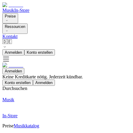
Musik
In-Store
Preise
Ressourcen
Kontakt
🇩🇪
Anmelden
Konto erstellen
Anmelden
Keine Kreditkarte nötig. Jederzeit kündbar.
Konto erstellen
Anmelden
Durchsuchen
Musik
In-Store
Preise
Musikkatalog