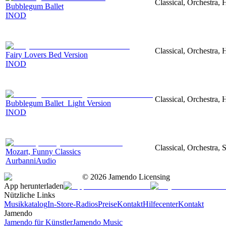
Classical, Orchestra,
Bubblegum Ballet
INOD
Classical, Orchestra,
Fairy Lovers Bed Version
INOD
Classical, Orchestra,
Bubblegum Ballet_Light Version
INOD
Classical, Orchestra, 
Mozart, Funny Classics
AurbanniAudio
©
2026
Jamendo Licensing
App herunterladen
Nützliche Links
Musikkatalog
In-Store-Radios
Preise
Kontakt
Hilfecenter
Kontakt
Jamendo
Jamendo für Künstler
Jamendo Music