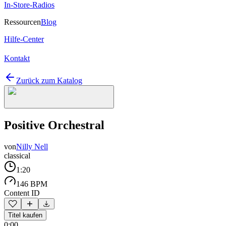
In-Store-Radios
Ressourcen
Blog
Hilfe-Center
Kontakt
Zurück zum Katalog
Positive Orchestral
von
Nilly Nell
classical
1:20
146 BPM
Content ID
Titel kaufen
0:00