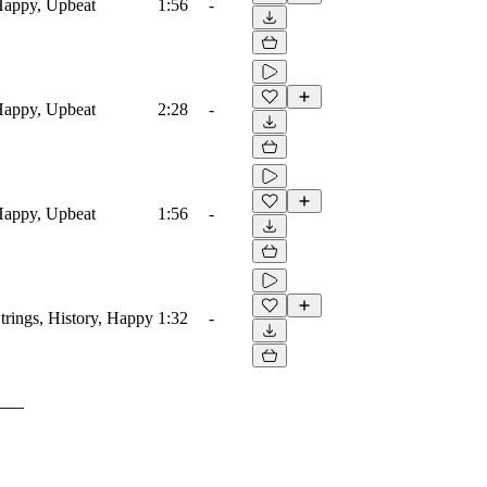
 Happy, Upbeat
1:56
-
 Happy, Upbeat
2:28
-
 Happy, Upbeat
1:56
-
Strings, History, Happy
1:32
-