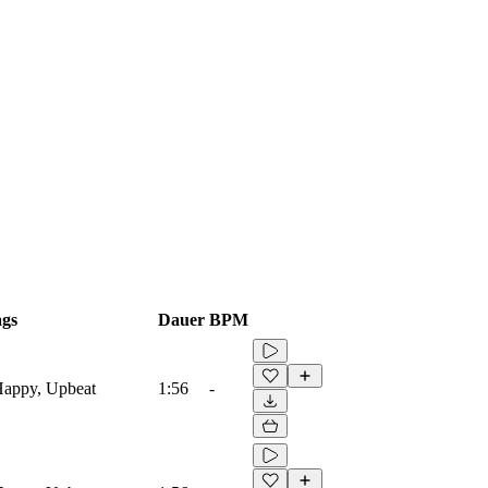
gs
Dauer
BPM
 Happy, Upbeat
1:56
-