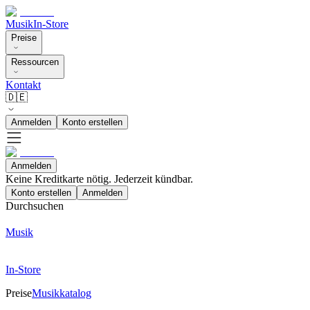
Musik
In-Store
Preise
Ressourcen
Kontakt
🇩🇪
Anmelden
Konto erstellen
Anmelden
Keine Kreditkarte nötig. Jederzeit kündbar.
Konto erstellen
Anmelden
Durchsuchen
Musik
In-Store
Preise
Musikkatalog