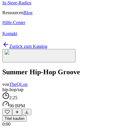
In-Store-Radios
Ressourcen
Blog
Hilfe-Center
Kontakt
Zurück zum Katalog
Summer Hip-Hop Groove
von
TheQLon
hip-hop/rap
2:25
96 BPM
Titel kaufen
0:00