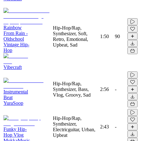
Rainbow
Hip-Hop/Rap,
From Rain -
Synthesizer, Soft,
1:50
90
Oldschool
Retro, Emotional,
Vintage Hip-
Upbeat, Sad
Hop
Vibecraft
Hip-Hop/Rap,
Synthesizer, Bass,
2:56
-
Instrumental
Vlog, Groovy, Sad
Beat
YuraSoop
Hip-Hop/Rap,
Synthesizer,
2:43
-
Funky Hip-
Electricguitar, Urban,
Hop Vlog
Upbeat
MokkaMusic