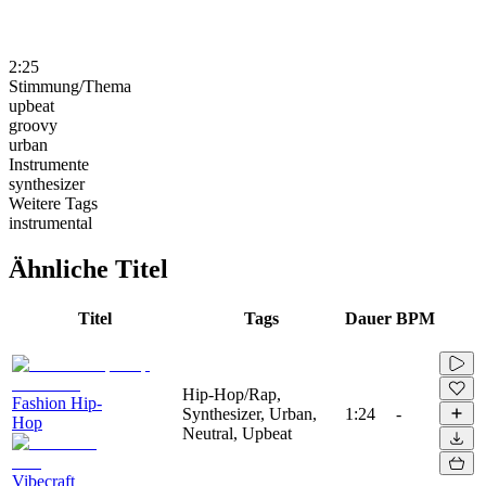
2:25
Stimmung/Thema
upbeat
groovy
urban
Instrumente
synthesizer
Weitere Tags
instrumental
Ähnliche Titel
Titel
Tags
Dauer
BPM
Hip-Hop/Rap,
Fashion Hip-
Synthesizer, Urban,
1:24
-
Hop
Neutral, Upbeat
Vibecraft