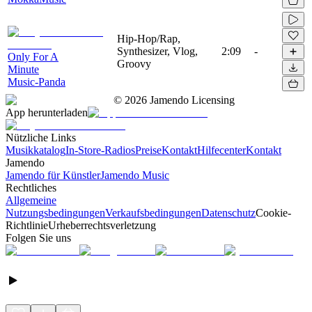
Hip-Hop/Rap,
Synthesizer, Vlog,
2:09
-
Only For A
Groovy
Minute
Music-Panda
©
2026
Jamendo Licensing
App herunterladen
Nützliche Links
Musikkatalog
In-Store-Radios
Preise
Kontakt
Hilfecenter
Kontakt
Jamendo
Jamendo für Künstler
Jamendo Music
Rechtliches
Allgemeine
Nutzungsbedingungen
Verkaufsbedingungen
Datenschutz
Cookie-
Richtlinie
Urheberrechtsverletzung
Folgen Sie uns