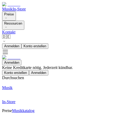
Musik
In-Store
Preise
Ressourcen
Kontakt
🇩🇪
Anmelden
Konto erstellen
Anmelden
Keine Kreditkarte nötig. Jederzeit kündbar.
Konto erstellen
Anmelden
Durchsuchen
Musik
In-Store
Preise
Musikkatalog