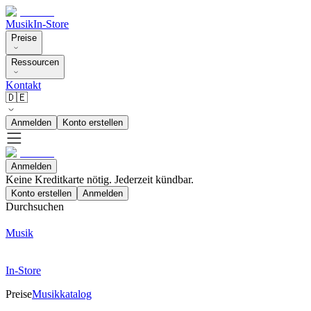
Musik
In-Store
Preise
Ressourcen
Kontakt
🇩🇪
Anmelden
Konto erstellen
Anmelden
Keine Kreditkarte nötig. Jederzeit kündbar.
Konto erstellen
Anmelden
Durchsuchen
Musik
In-Store
Preise
Musikkatalog