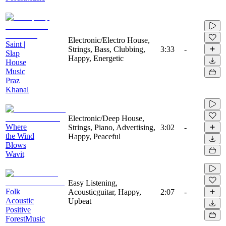
Electronic/Electro House,
Saint |
Strings, Bass, Clubbing,
3:33
-
Slap
Happy, Energetic
House
Music
Praz
Khanal
Electronic/Deep House,
Where
Strings, Piano, Advertising,
3:02
-
the Wind
Happy, Peaceful
Blows
Wavit
Easy Listening,
Folk
Acousticguitar, Happy,
2:07
-
Acoustic
Upbeat
Positive
ForestMusic