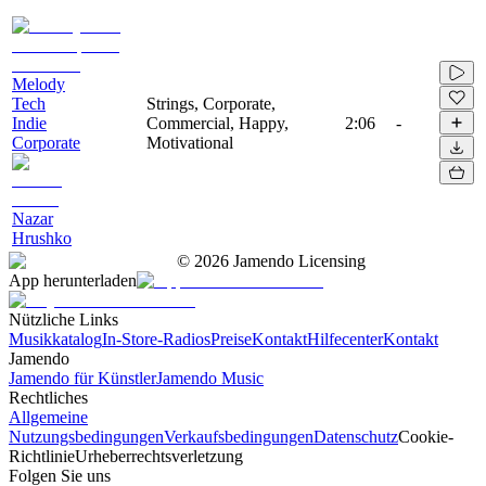
Melody
Tech
Strings, Corporate,
Indie
Commercial, Happy,
2:06
-
Corporate
Motivational
Nazar
Hrushko
©
2026
Jamendo Licensing
App herunterladen
Nützliche Links
Musikkatalog
In-Store-Radios
Preise
Kontakt
Hilfecenter
Kontakt
Jamendo
Jamendo für Künstler
Jamendo Music
Rechtliches
Allgemeine
Nutzungsbedingungen
Verkaufsbedingungen
Datenschutz
Cookie-
Richtlinie
Urheberrechtsverletzung
Folgen Sie uns