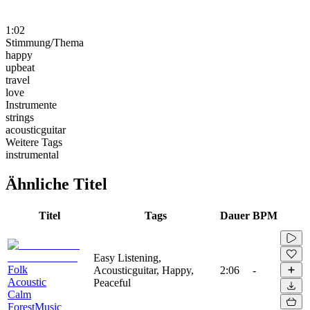
1:02
Stimmung/Thema
happy
upbeat
travel
love
Instrumente
strings
acousticguitar
Weitere Tags
instrumental
Ähnliche Titel
Titel
Tags
Dauer
BPM
Easy Listening,
Folk
Acousticguitar, Happy,
2:06
-
Acoustic
Peaceful
Calm
ForestMusic