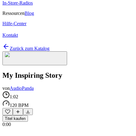
In-Store-Radios
Ressourcen
Blog
Hilfe-Center
Kontakt
Zurück zum Katalog
My Inspiring Story
von
AudioPanda
1:02
120 BPM
Titel kaufen
0:00