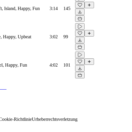
ft, Island, Happy, Fun
3:14
145
e, Happy, Upbeat
3:02
99
el, Happy, Fun
4:02
101
Cookie-Richtlinie
Urheberrechtsverletzung