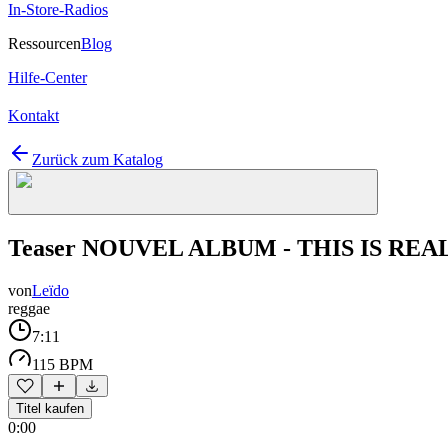
In-Store-Radios
Ressourcen
Blog
Hilfe-Center
Kontakt
Zurück zum Katalog
Teaser NOUVEL ALBUM - THIS IS REA
von
Leïdo
reggae
7:11
115 BPM
Titel kaufen
0:00