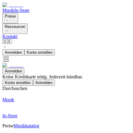
Musik
In-Store
Preise
Ressourcen
Kontakt
🇩🇪
Anmelden
Konto erstellen
Anmelden
Keine Kreditkarte nötig. Jederzeit kündbar.
Konto erstellen
Anmelden
Durchsuchen
Musik
In-Store
Preise
Musikkatalog