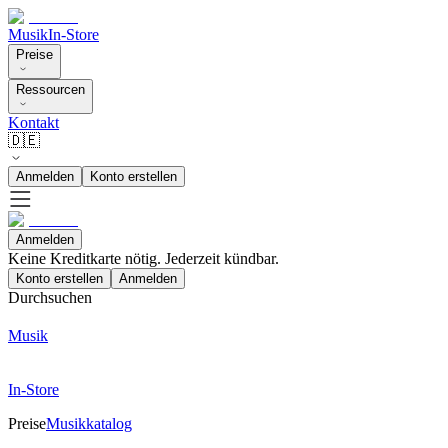
Musik
In-Store
Preise
Ressourcen
Kontakt
🇩🇪
Anmelden
Konto erstellen
Anmelden
Keine Kreditkarte nötig. Jederzeit kündbar.
Konto erstellen
Anmelden
Durchsuchen
Musik
In-Store
Preise
Musikkatalog