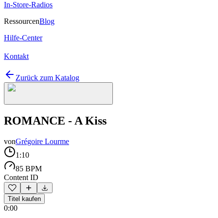
In-Store-Radios
Ressourcen
Blog
Hilfe-Center
Kontakt
Zurück zum Katalog
ROMANCE - A Kiss
von
Grégoire Lourme
1:10
85 BPM
Content ID
Titel kaufen
0:00