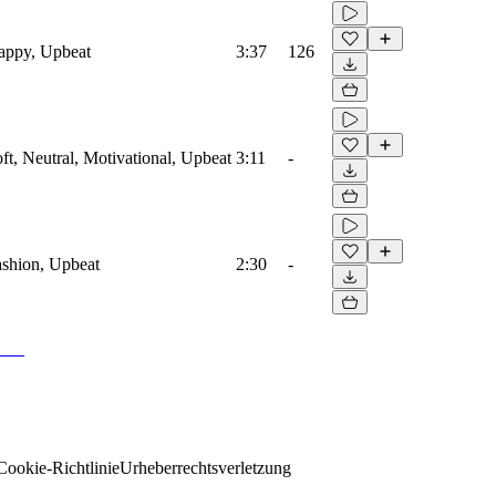
Happy, Upbeat
3:37
126
oft, Neutral, Motivational, Upbeat
3:11
-
Fashion, Upbeat
2:30
-
Cookie-Richtlinie
Urheberrechtsverletzung