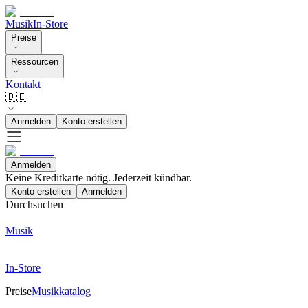
Musik
In-Store
Preise
Ressourcen
Kontakt
🇩🇪
Anmelden
Konto erstellen
Anmelden
Keine Kreditkarte nötig. Jederzeit kündbar.
Konto erstellen
Anmelden
Durchsuchen
Musik
In-Store
Preise
Musikkatalog