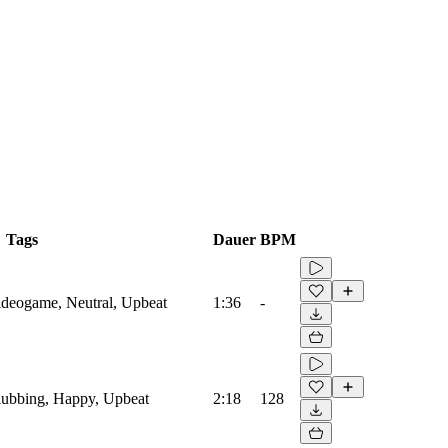
Tags
Dauer
BPM
Videogame, Neutral, Upbeat
1:36
-
Clubbing, Happy, Upbeat
2:18
128