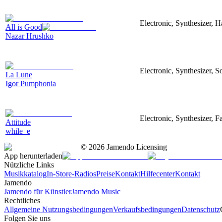
Electronic, Synthesizer, 
All is Good
Nazar Hrushko
Electronic, Synthesizer, S
La Lune
Igor Pumphonia
Electronic, Synthesizer, 
Attitude
while_e
©
2026
Jamendo Licensing
App herunterladen
Nützliche Links
Musikkatalog
In-Store-Radios
Preise
Kontakt
Hilfecenter
Kontakt
Jamendo
Jamendo für Künstler
Jamendo Music
Rechtliches
Allgemeine Nutzungsbedingungen
Verkaufsbedingungen
Datenschutz
Folgen Sie uns