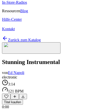
In-Store-Radios
Ressourcen
Blog
Hilfe-Center
Kontakt
Zurück zum Katalog
Stunning Instrumental
von
Ed Napoli
electronic
3:14
121 BPM
Titel kaufen
0:00