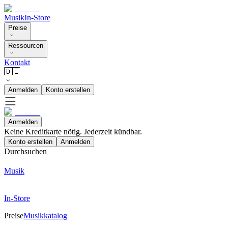
Musik
In-Store
Preise
Ressourcen
Kontakt
🇩🇪
Anmelden
Konto erstellen
Anmelden
Keine Kreditkarte nötig. Jederzeit kündbar.
Konto erstellen
Anmelden
Durchsuchen
Musik
In-Store
Preise
Musikkatalog