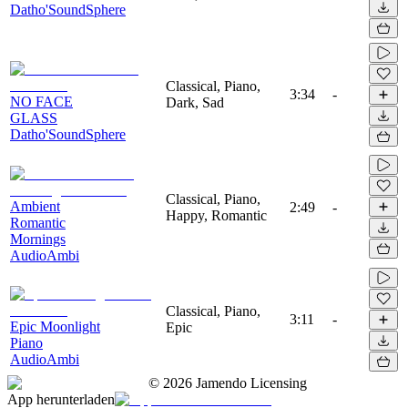
Datho'SoundSphere
Classical, Piano,
3:34
-
NO FACE
Dark, Sad
GLASS
Datho'SoundSphere
Classical, Piano,
Ambient
2:49
-
Happy, Romantic
Romantic
Mornings
AudioAmbi
Classical, Piano,
3:11
-
Epic Moonlight
Epic
Piano
AudioAmbi
©
2026
Jamendo Licensing
App herunterladen