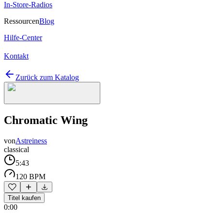
In-Store-Radios
Ressourcen
Blog
Hilfe-Center
Kontakt
Zurück zum Katalog
Chromatic Wing
von
Astreiness
classical
5:43
120 BPM
Titel kaufen
0:00