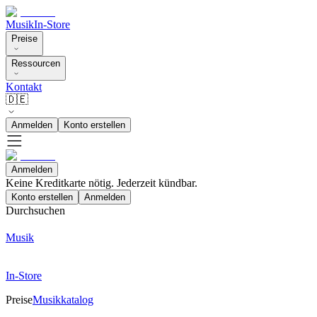
Musik
In-Store
Preise
Ressourcen
Kontakt
🇩🇪
Anmelden
Konto erstellen
Anmelden
Keine Kreditkarte nötig. Jederzeit kündbar.
Konto erstellen
Anmelden
Durchsuchen
Musik
In-Store
Preise
Musikkatalog