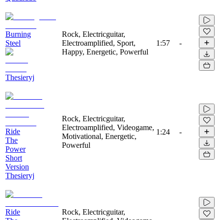
Burning
Rock, Electricguitar,
Steel
Electroamplified, Sport,
1:57
-
Happy, Energetic, Powerful
Thesieryj
Rock, Electricguitar,
Electroamplified, Videogame,
Ride
1:24
-
Motivational, Energetic,
The
Powerful
Power
Short
Version
Thesieryj
Ride
Rock, Electricguitar,