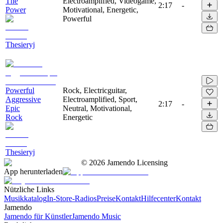
The
Electroamplified, Videogame,
2:17
-
Power
Motivational, Energetic,
Powerful
Thesieryj
Powerful
Rock, Electricguitar,
Aggressive
Electroamplified, Sport,
2:17
-
Epic
Neutral, Motivational,
Rock
Energetic
Thesieryj
©
2026
Jamendo Licensing
App herunterladen
Nützliche Links
Musikkatalog
In-Store-Radios
Preise
Kontakt
Hilfecenter
Kontakt
Jamendo
Jamendo für Künstler
Jamendo Music