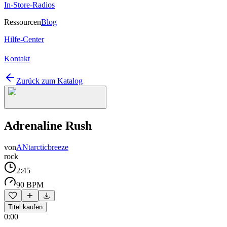
In-Store-Radios
Ressourcen
Blog
Hilfe-Center
Kontakt
Zurück zum Katalog
Adrenaline Rush
von
ANtarcticbreeze
rock
2:45
90 BPM
Titel kaufen
0:00