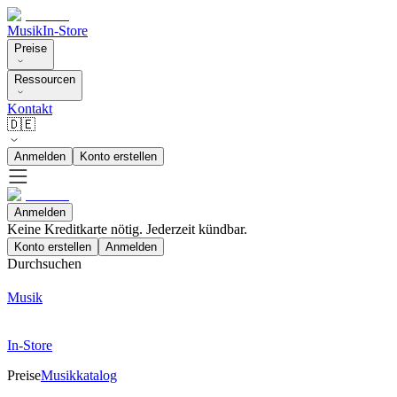
Musik
In-Store
Preise
Ressourcen
Kontakt
🇩🇪
Anmelden
Konto erstellen
Anmelden
Keine Kreditkarte nötig. Jederzeit kündbar.
Konto erstellen
Anmelden
Durchsuchen
Musik
In-Store
Preise
Musikkatalog