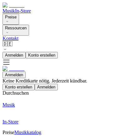
Musik
In-Store
Preise
Ressourcen
Kontakt
🇩🇪
Anmelden
Konto erstellen
Anmelden
Keine Kreditkarte nötig. Jederzeit kündbar.
Konto erstellen
Anmelden
Durchsuchen
Musik
In-Store
Preise
Musikkatalog