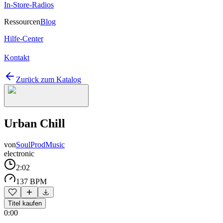
In-Store-Radios
Ressourcen
Blog
Hilfe-Center
Kontakt
Zurück zum Katalog
Urban Chill
von
SoulProdMusic
electronic
2:02
137 BPM
Titel kaufen
0:00