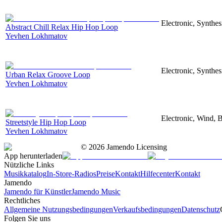
Electronic, Synthes
Abstract Chill Relax Hip Hop Loop
Yevhen Lokhmatov
Electronic, Synthes
Urban Relax Groove Loop
Yevhen Lokhmatov
Electronic, Wind, 
Streetstyle Hip Hop Loop
Yevhen Lokhmatov
©
2026
Jamendo Licensing
App herunterladen
Nützliche Links
Musikkatalog
In-Store-Radios
Preise
Kontakt
Hilfecenter
Kontakt
Jamendo
Jamendo für Künstler
Jamendo Music
Rechtliches
Allgemeine Nutzungsbedingungen
Verkaufsbedingungen
Datenschutz
Folgen Sie uns