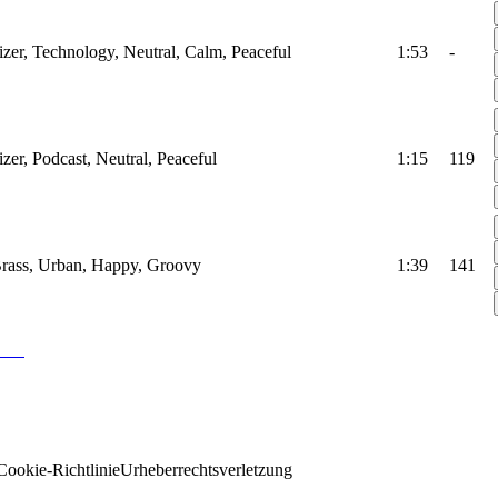
izer, Technology, Neutral, Calm, Peaceful
1:53
-
izer, Podcast, Neutral, Peaceful
1:15
119
Brass, Urban, Happy, Groovy
1:39
141
Cookie-Richtlinie
Urheberrechtsverletzung