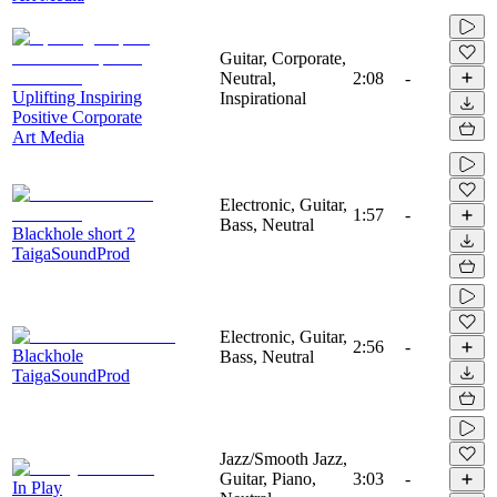
Guitar, Corporate,
Neutral,
2:08
-
Uplifting Inspiring
Inspirational
Positive Corporate
Art Media
Electronic, Guitar,
1:57
-
Bass, Neutral
Blackhole short 2
TaigaSoundProd
Electronic, Guitar,
2:56
-
Blackhole
Bass, Neutral
TaigaSoundProd
Jazz/Smooth Jazz,
Guitar, Piano,
3:03
-
In Play