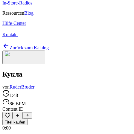
In-Store-Radios
Ressourcen
Blog
Hilfe-Center
Kontakt
Zurück zum Katalog
Кукла
von
RuderBruder
1:48
86 BPM
Content ID
Titel kaufen
0:00