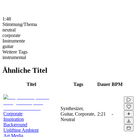
1:48
Stimmung/Thema
neutral
corporate
Instrumente
guitar
Weitere Tags
instrumental
Ähnliche Titel
Titel
Tags
Dauer
BPM
Synthesizer,
Corporate
Guitar, Corporate,
2:21
-
Inspiration
Neutral
Background
Uplifting Ambient
Art Media