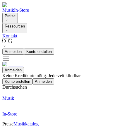
Musik
In-Store
Preise
Ressourcen
Kontakt
🇩🇪
Anmelden
Konto erstellen
Anmelden
Keine Kreditkarte nötig. Jederzeit kündbar.
Konto erstellen
Anmelden
Durchsuchen
Musik
In-Store
Preise
Musikkatalog