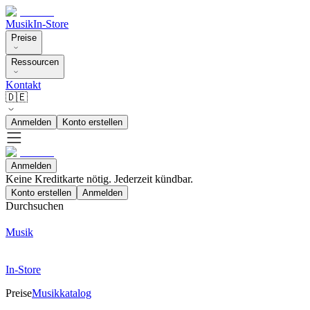
Musik
In-Store
Preise
Ressourcen
Kontakt
🇩🇪
Anmelden
Konto erstellen
Anmelden
Keine Kreditkarte nötig. Jederzeit kündbar.
Konto erstellen
Anmelden
Durchsuchen
Musik
In-Store
Preise
Musikkatalog