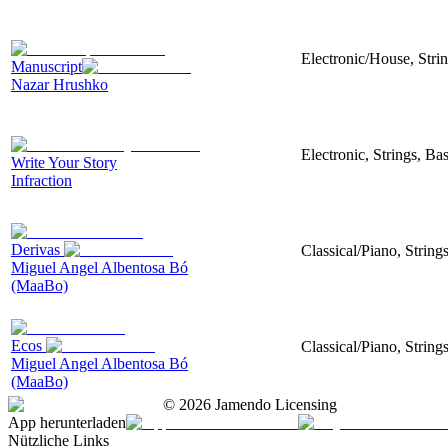
Electronic/House, Stri
Manuscript
Nazar Hrushko
Electronic, Strings, B
Write Your Story
Infraction
Derivas
Classical/Piano, String
Miguel Angel Albentosa Bó
(MaaBo)
Ecos
Classical/Piano, String
Miguel Angel Albentosa Bó
(MaaBo)
©
2026
Jamendo Licensing
App herunterladen
Nützliche Links