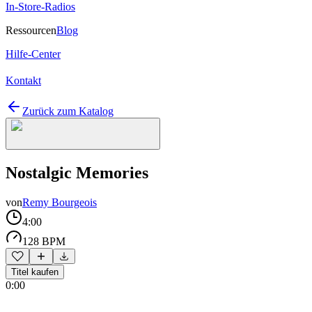
In-Store-Radios
Ressourcen
Blog
Hilfe-Center
Kontakt
Zurück zum Katalog
Nostalgic Memories
von
Remy Bourgeois
4:00
128 BPM
Titel kaufen
0:00