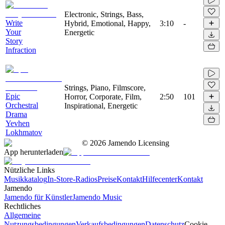
Electronic, Strings, Bass,
Write
Hybrid, Emotional, Happy,
3:10
-
Your
Energetic
Story
Infraction
Strings, Piano, Filmscore,
Epic
Horror, Corporate, Film,
2:50
101
Orchestral
Inspirational, Energetic
Drama
Yevhen
Lokhmatov
©
2026
Jamendo Licensing
App herunterladen
Nützliche Links
Musikkatalog
In-Store-Radios
Preise
Kontakt
Hilfecenter
Kontakt
Jamendo
Jamendo für Künstler
Jamendo Music
Rechtliches
Allgemeine
Nutzungsbedingungen
Verkaufsbedingungen
Datenschutz
Cookie-