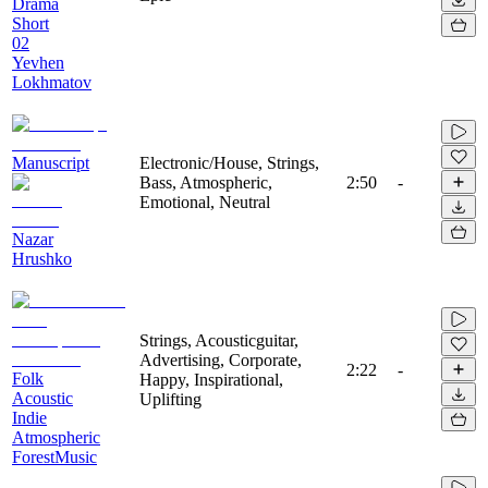
Drama
Short
02
Yevhen
Lokhmatov
Manuscript
Electronic/House, Strings,
Bass, Atmospheric,
2:50
-
Emotional, Neutral
Nazar
Hrushko
Strings, Acousticguitar,
Advertising, Corporate,
2:22
-
Folk
Happy, Inspirational,
Acoustic
Uplifting
Indie
Atmospheric
ForestMusic