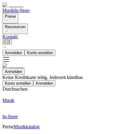
Musik
In-Store
Preise
Ressourcen
Kontakt
🇩🇪
Anmelden
Konto erstellen
Anmelden
Keine Kreditkarte nötig. Jederzeit kündbar.
Konto erstellen
Anmelden
Durchsuchen
Musik
In-Store
Preise
Musikkatalog