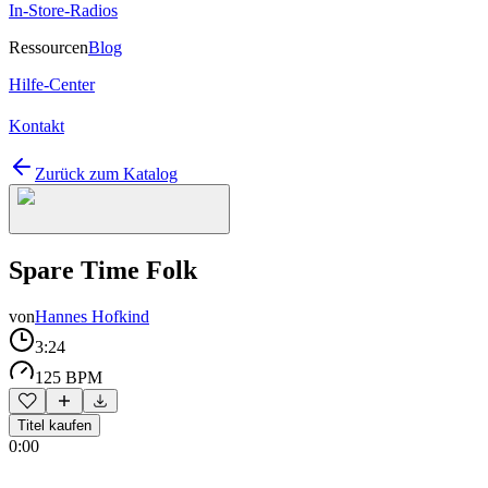
In-Store-Radios
Ressourcen
Blog
Hilfe-Center
Kontakt
Zurück zum Katalog
Spare Time Folk
von
Hannes Hofkind
3:24
125 BPM
Titel kaufen
0:00