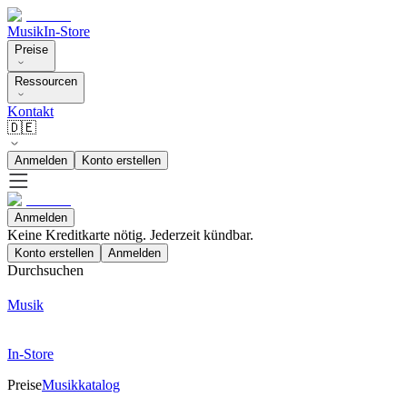
Musik
In-Store
Preise
Ressourcen
Kontakt
🇩🇪
Anmelden
Konto erstellen
Anmelden
Keine Kreditkarte nötig. Jederzeit kündbar.
Konto erstellen
Anmelden
Durchsuchen
Musik
In-Store
Preise
Musikkatalog