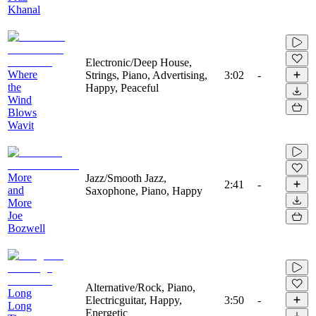
Khanal
Electronic/Deep House,
Where
Strings, Piano, Advertising,
3:02
-
the
Happy, Peaceful
Wind
Blows
Wavit
More
Jazz/Smooth Jazz,
2:41
-
and
Saxophone, Piano, Happy
More
Joe
Bozwell
Alternative/Rock, Piano,
Long
Electricguitar, Happy,
3:50
-
Long
Energetic