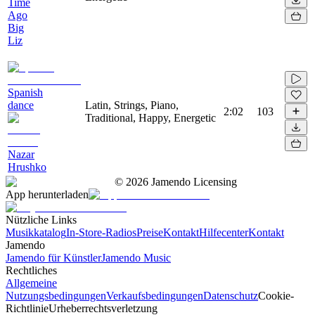
Time
Ago
Big
Liz
Spanish
dance
Latin, Strings, Piano,
2:02
103
Traditional, Happy, Energetic
Nazar
Hrushko
©
2026
Jamendo Licensing
App herunterladen
Nützliche Links
Musikkatalog
In-Store-Radios
Preise
Kontakt
Hilfecenter
Kontakt
Jamendo
Jamendo für Künstler
Jamendo Music
Rechtliches
Allgemeine
Nutzungsbedingungen
Verkaufsbedingungen
Datenschutz
Cookie-
Richtlinie
Urheberrechtsverletzung