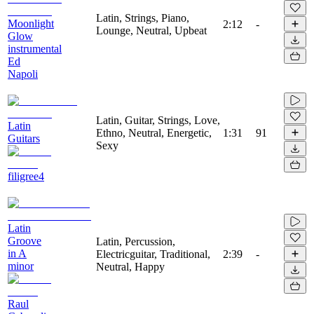
Latin, Strings, Piano,
Moonlight
2:12
-
Lounge, Neutral, Upbeat
Glow
instrumental
Ed
Napoli
Latin, Guitar, Strings, Love,
Latin
Ethno, Neutral, Energetic,
1:31
91
Guitars
Sexy
filigree4
Latin
Groove
Latin, Percussion,
in A
Electricguitar, Traditional,
2:39
-
minor
Neutral, Happy
Raul