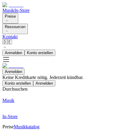
Musik
In-Store
Preise
Ressourcen
Kontakt
🇩🇪
Anmelden
Konto erstellen
Anmelden
Keine Kreditkarte nötig. Jederzeit kündbar.
Konto erstellen
Anmelden
Durchsuchen
Musik
In-Store
Preise
Musikkatalog