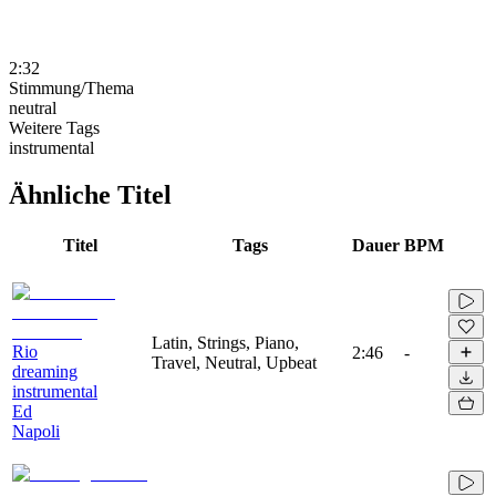
2:32
Stimmung/Thema
neutral
Weitere Tags
instrumental
Ähnliche Titel
Titel
Tags
Dauer
BPM
Latin, Strings, Piano,
Rio
2:46
-
Travel, Neutral, Upbeat
dreaming
instrumental
Ed
Napoli