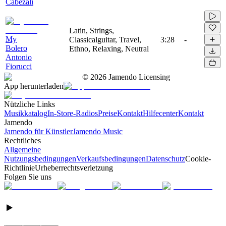
Cabezali
Latin, Strings,
My
Classicalguitar, Travel,
3:28
-
Bolero
Ethno, Relaxing, Neutral
Antonio
Fiorucci
©
2026
Jamendo Licensing
App herunterladen
Nützliche Links
Musikkatalog
In-Store-Radios
Preise
Kontakt
Hilfecenter
Kontakt
Jamendo
Jamendo für Künstler
Jamendo Music
Rechtliches
Allgemeine
Nutzungsbedingungen
Verkaufsbedingungen
Datenschutz
Cookie-
Richtlinie
Urheberrechtsverletzung
Folgen Sie uns