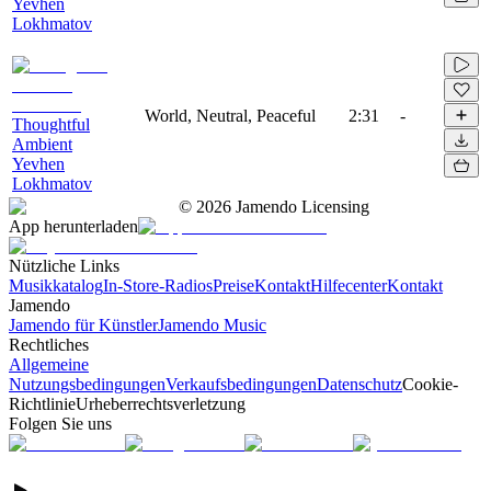
Yevhen
Lokhmatov
World, Neutral, Peaceful
2:31
-
Thoughtful
Ambient
Yevhen
Lokhmatov
©
2026
Jamendo Licensing
App herunterladen
Nützliche Links
Musikkatalog
In-Store-Radios
Preise
Kontakt
Hilfecenter
Kontakt
Jamendo
Jamendo für Künstler
Jamendo Music
Rechtliches
Allgemeine
Nutzungsbedingungen
Verkaufsbedingungen
Datenschutz
Cookie-
Richtlinie
Urheberrechtsverletzung
Folgen Sie uns