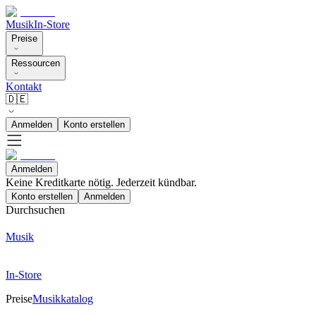
Musik
In-Store
Preise
Ressourcen
Kontakt
🇩🇪
Anmelden
Konto erstellen
Anmelden
Keine Kreditkarte nötig. Jederzeit kündbar.
Konto erstellen
Anmelden
Durchsuchen
Musik
In-Store
Preise
Musikkatalog