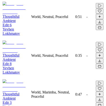
Thoughtful
World, Neutral, Peaceful
0:51
-
Ambient
Edit 6
Yevhen
Lokhmatov
Thoughtful
World, Neutral, Peaceful
0:35
-
Ambient
Edit 8
Yevhen
Lokhmatov
World, Marimba, Neutral,
Thoughtful
0:47
-
Peaceful
Ambient
Edit 3