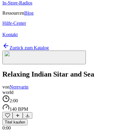
In-Store-Radios
Ressourcen
Blog
Hilfe-Center
Kontakt
Zurück zum Katalog
Relaxing Indian Sitar and Sea
von
Nerevarin
world
2:00
140 BPM
Titel kaufen
0:00