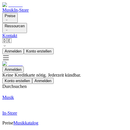
Musik
In-Store
Preise
Ressourcen
Kontakt
🇩🇪
Anmelden
Konto erstellen
Anmelden
Keine Kreditkarte nötig. Jederzeit kündbar.
Konto erstellen
Anmelden
Durchsuchen
Musik
In-Store
Preise
Musikkatalog