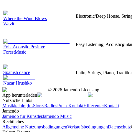
Electronic/Deep House, String
Where the Wind Blows
Wavit
Easy Listening, Acousticguita
Folk Acoustic Positive
ForestMusic
Spanish dance
Latin, Strings, Piano, Traditi
Nazar Hrushko
©
2026
Jamendo Licensing
App herunterladen
Nützliche Links
Musikkatalog
In-Store-Radios
Preise
Kontakt
Hilfecenter
Kontakt
Jamendo
Jamendo für Künstler
Jamendo Music
Rechtliches
Allgemeine Nutzungsbedingungen
Verkaufsbedingungen
Datenschutz