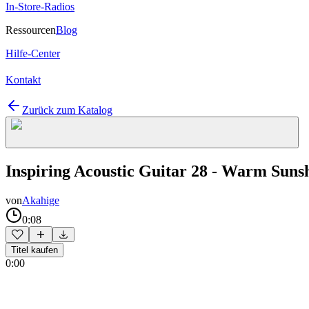
In-Store-Radios
Ressourcen
Blog
Hilfe-Center
Kontakt
Zurück zum Katalog
Inspiring Acoustic Guitar 28 - Warm Sunsh
von
Akahige
0:08
Titel kaufen
0:00