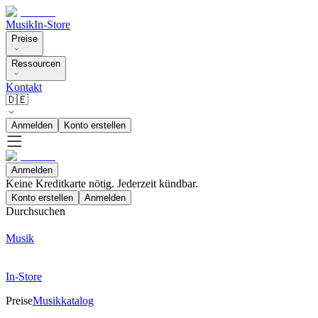
Musik
In-Store
Preise
Ressourcen
Kontakt
🇩🇪
Anmelden
Konto erstellen
Anmelden
Keine Kreditkarte nötig. Jederzeit kündbar.
Konto erstellen
Anmelden
Durchsuchen
Musik
In-Store
Preise
Musikkatalog