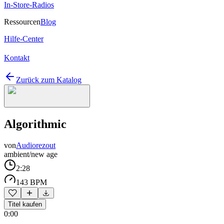
In-Store-Radios
Ressourcen
Blog
Hilfe-Center
Kontakt
Zurück zum Katalog
Algorithmic
von
Audiorezout
ambient/new age
2:28
143 BPM
Titel kaufen
0:00