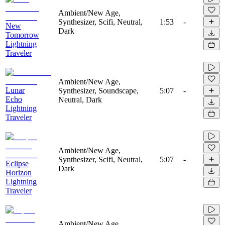
Ambient/New Age,
Synthesizer, Scifi, Neutral,
1:53
-
New
Dark
Tomorrow
Lightning
Traveler
Ambient/New Age,
Lunar
Synthesizer, Soundscape,
5:07
-
Echo
Neutral, Dark
Lightning
Traveler
Ambient/New Age,
Synthesizer, Scifi, Neutral,
5:07
-
Eclipse
Dark
Horizon
Lightning
Traveler
Ambient/New Age,