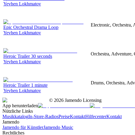
Yevhen Lokhmatov
Electronic, Orchestra,
Epic Orchestral Drama Loop
Yevhen Lokhmatov
Orchestra, Adventure, C
Heroic Trailer 30 seconds
Yevhen Lokhmatov
Drums, Orchestra, Adve
Heroic Trailer 1 minute
Yevhen Lokhmatov
©
2026
Jamendo Licensing
App herunterladen
Nützliche Links
Musikkatalog
In-Store-Radios
Preise
Kontakt
Hilfecenter
Kontakt
Jamendo
Jamendo für Künstler
Jamendo Music
Rechtliches