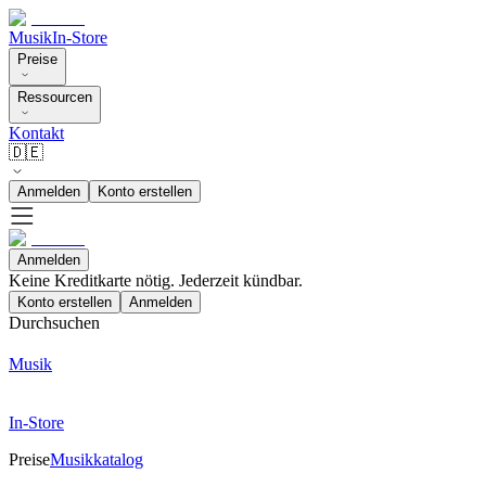
Musik
In-Store
Preise
Ressourcen
Kontakt
🇩🇪
Anmelden
Konto erstellen
Anmelden
Keine Kreditkarte nötig. Jederzeit kündbar.
Konto erstellen
Anmelden
Durchsuchen
Musik
In-Store
Preise
Musikkatalog