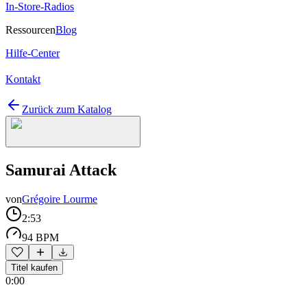
In-Store-Radios
Ressourcen
Blog
Hilfe-Center
Kontakt
Zurück zum Katalog
Samurai Attack
von
Grégoire Lourme
2:53
94 BPM
Titel kaufen
0:00