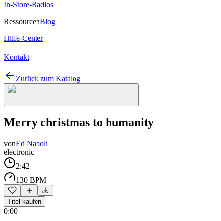
In-Store-Radios
Ressourcen
Blog
Hilfe-Center
Kontakt
Zurück zum Katalog
Merry christmas to humanity
von
Ed Napoli
electronic
2:42
130 BPM
Titel kaufen
0:00