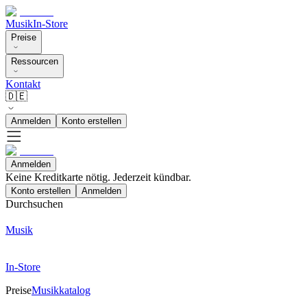
Musik
In-Store
Preise
Ressourcen
Kontakt
🇩🇪
Anmelden
Konto erstellen
Anmelden
Keine Kreditkarte nötig. Jederzeit kündbar.
Konto erstellen
Anmelden
Durchsuchen
Musik
In-Store
Preise
Musikkatalog