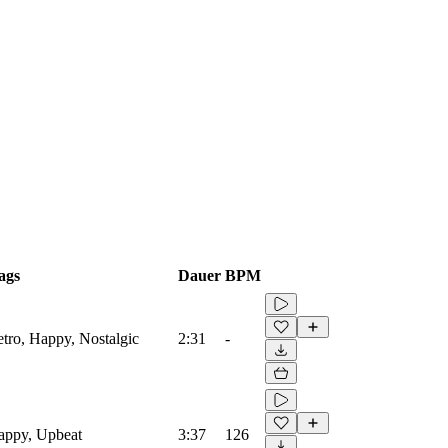
ags
Dauer
BPM
etro, Happy, Nostalgic
2:31
-
Happy, Upbeat
3:37
126