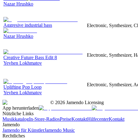
Nazar Hrushko
Aggresive industrial bass
Electronic, Synthesizer, 
Nazar Hrushko
Electronic, Synthesizer, 
Creative Future Bass Edit 8
Yevhen Lokhmatov
Electronic, Synthesizer, A
Uplifting Pop Loop
Yevhen Lokhmatov
©
2026
Jamendo Licensing
App herunterladen
Nützliche Links
Musikkatalog
In-Store-Radios
Preise
Kontakt
Hilfecenter
Kontakt
Jamendo
Jamendo für Künstler
Jamendo Music
Rechtliches