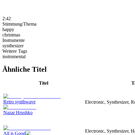
2:42
Stimmung/Thema
happy
christmas
Instrumente
synthesizer
Weitere Tags
instrumental
Ähnliche Titel
Titel
T
Retro synthwave
Electronic, Synthesizer, R
Nazar Hrushko
Electronic, Synthesizer, 
All is Good