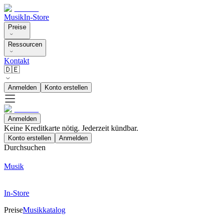
Musik
In-Store
Preise
Ressourcen
Kontakt
🇩🇪
Anmelden
Konto erstellen
Anmelden
Keine Kreditkarte nötig. Jederzeit kündbar.
Konto erstellen
Anmelden
Durchsuchen
Musik
In-Store
Preise
Musikkatalog