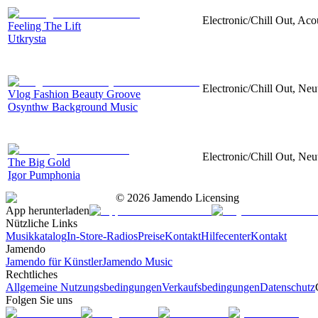
Electronic/Chill Out, Aco
Feeling The Lift
Utkrysta
Electronic/Chill Out, Neu
Vlog Fashion Beauty Groove
Osynthw Background Music
Electronic/Chill Out, Neu
The Big Gold
Igor Pumphonia
©
2026
Jamendo Licensing
App herunterladen
Nützliche Links
Musikkatalog
In-Store-Radios
Preise
Kontakt
Hilfecenter
Kontakt
Jamendo
Jamendo für Künstler
Jamendo Music
Rechtliches
Allgemeine Nutzungsbedingungen
Verkaufsbedingungen
Datenschutz
Folgen Sie uns