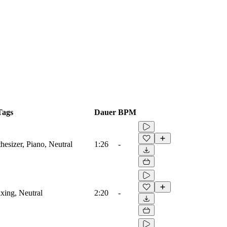
Tags
Dauer
BPM
hesizer, Piano, Neutral
1:26
-
axing, Neutral
2:20
-