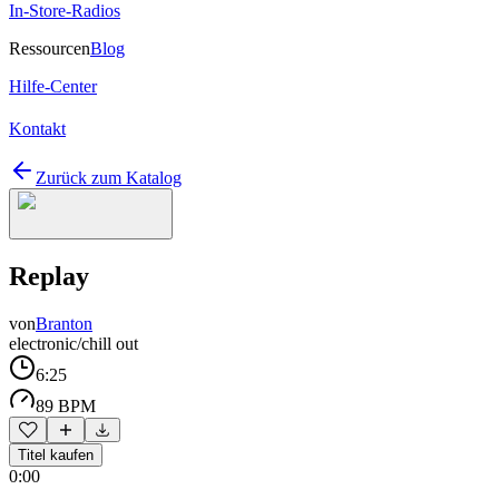
In-Store-Radios
Ressourcen
Blog
Hilfe-Center
Kontakt
Zurück zum Katalog
Replay
von
Branton
electronic/chill out
6:25
89 BPM
Titel kaufen
0:00