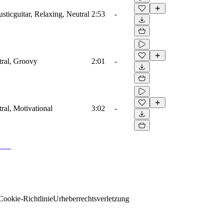
usticguitar, Relaxing, Neutral
2:53
-
tral, Groovy
2:01
-
tral, Motivational
3:02
-
Cookie-Richtlinie
Urheberrechtsverletzung