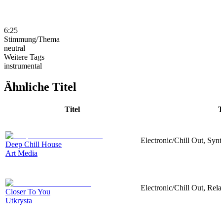
6:25
Stimmung/Thema
neutral
Weitere Tags
instrumental
Ähnliche Titel
Titel
Electronic/Chill Out, Synt
Deep Chill House
Art Media
Electronic/Chill Out, Rel
Closer To You
Utkrysta