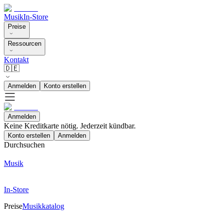
Musik
In-Store
Preise
Ressourcen
Kontakt
🇩🇪
Anmelden
Konto erstellen
Anmelden
Keine Kreditkarte nötig. Jederzeit kündbar.
Konto erstellen
Anmelden
Durchsuchen
Musik
In-Store
Preise
Musikkatalog