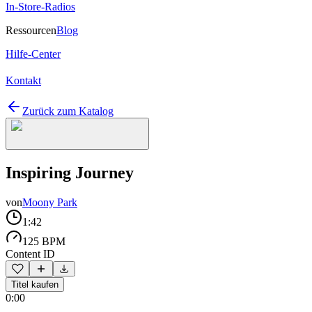
In-Store-Radios
Ressourcen
Blog
Hilfe-Center
Kontakt
Zurück zum Katalog
Inspiring Journey
von
Moony Park
1:42
125 BPM
Content ID
Titel kaufen
0:00