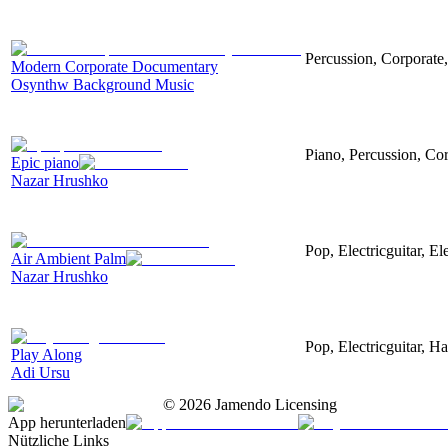
Percussion, Corporate,
Modern Corporate Documentary
Osynthw Background Music
Piano, Percussion, Cor
Epic piano
Nazar Hrushko
Pop, Electricguitar, El
Air Ambient Palm
Nazar Hrushko
Pop, Electricguitar, H
Play Along
Adi Ursu
©
2026
Jamendo Licensing
App herunterladen
Nützliche Links