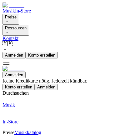
Musik
In-Store
Preise
Ressourcen
Kontakt
🇩🇪
Anmelden
Konto erstellen
Anmelden
Keine Kreditkarte nötig. Jederzeit kündbar.
Konto erstellen
Anmelden
Durchsuchen
Musik
In-Store
Preise
Musikkatalog