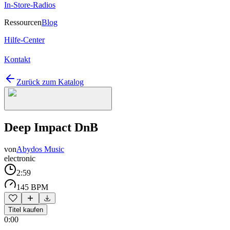
In-Store-Radios
Ressourcen
Blog
Hilfe-Center
Kontakt
Zurück zum Katalog
Deep Impact DnB
von
Abydos Music
electronic
2:59
145 BPM
Titel kaufen
0:00