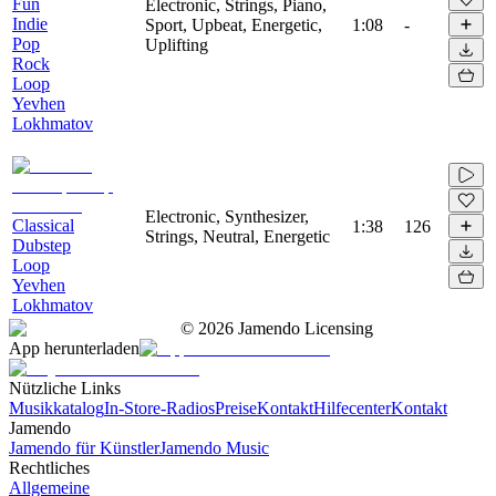
Fun
Electronic, Strings, Piano,
Indie
Sport, Upbeat, Energetic,
1:08
-
Pop
Uplifting
Rock
Loop
Yevhen
Lokhmatov
Electronic, Synthesizer,
Classical
1:38
126
Strings, Neutral, Energetic
Dubstep
Loop
Yevhen
Lokhmatov
©
2026
Jamendo Licensing
App herunterladen
Nützliche Links
Musikkatalog
In-Store-Radios
Preise
Kontakt
Hilfecenter
Kontakt
Jamendo
Jamendo für Künstler
Jamendo Music
Rechtliches
Allgemeine