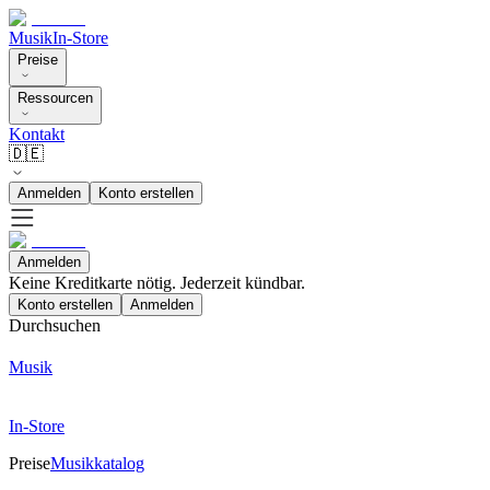
Musik
In-Store
Preise
Ressourcen
Kontakt
🇩🇪
Anmelden
Konto erstellen
Anmelden
Keine Kreditkarte nötig. Jederzeit kündbar.
Konto erstellen
Anmelden
Durchsuchen
Musik
In-Store
Preise
Musikkatalog