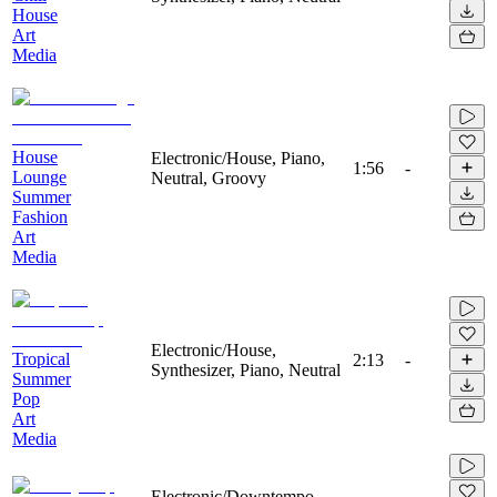
House
Art
Media
House
Electronic/House, Piano,
1:56
-
Lounge
Neutral, Groovy
Summer
Fashion
Art
Media
Electronic/House,
Tropical
2:13
-
Synthesizer, Piano, Neutral
Summer
Pop
Art
Media
Electronic/Downtempo -