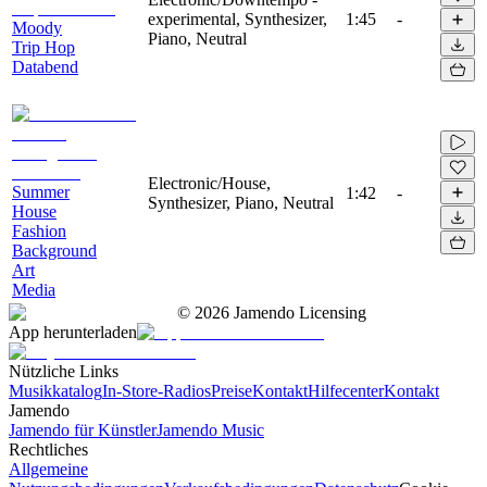
experimental, Synthesizer,
1:45
-
Moody
Piano, Neutral
Trip Hop
Databend
Electronic/House,
Summer
1:42
-
Synthesizer, Piano, Neutral
House
Fashion
Background
Art
Media
©
2026
Jamendo Licensing
App herunterladen
Nützliche Links
Musikkatalog
In-Store-Radios
Preise
Kontakt
Hilfecenter
Kontakt
Jamendo
Jamendo für Künstler
Jamendo Music
Rechtliches
Allgemeine