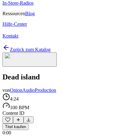
In-Store-Radios
Ressourcen
Blog
Hilfe-Center
Kontakt
Zurück zum Katalog
Dead island
von
OnionAudioProduction
4:24
100 BPM
Content ID
Titel kaufen
0:00