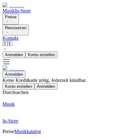
Musik
In-Store
Preise
Ressourcen
Kontakt
🇩🇪
Anmelden
Konto erstellen
Anmelden
Keine Kreditkarte nötig. Jederzeit kündbar.
Konto erstellen
Anmelden
Durchsuchen
Musik
In-Store
Preise
Musikkatalog