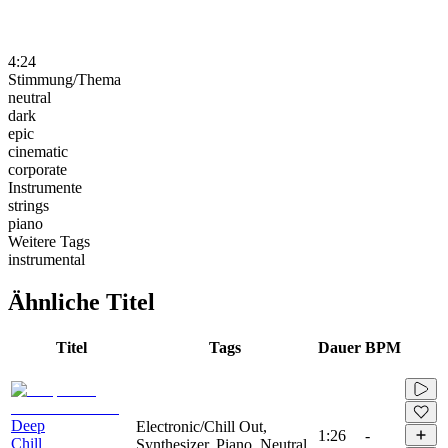
4:24
Stimmung/Thema
neutral
dark
epic
cinematic
corporate
Instrumente
strings
piano
Weitere Tags
instrumental
Ähnliche Titel
Titel
Tags
Dauer
BPM
Deep
Electronic/Chill Out,
1:26
-
Chill
Synthesizer, Piano, Neutral