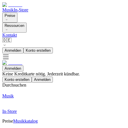
Musik
In-Store
Preise
Ressourcen
Kontakt
🇩🇪
Anmelden
Konto erstellen
Anmelden
Keine Kreditkarte nötig. Jederzeit kündbar.
Konto erstellen
Anmelden
Durchsuchen
Musik
In-Store
Preise
Musikkatalog