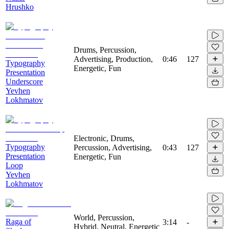
Hrushko
Drums, Percussion,
Advertising, Production,
0:46
127
Typography
Energetic, Fun
Presentation
Underscore
Yevhen
Lokhmatov
Electronic, Drums,
Typography
Percussion, Advertising,
0:43
127
Presentation
Energetic, Fun
Loop
Yevhen
Lokhmatov
World, Percussion,
Raga of
3:14
-
Hybrid, Neutral, Energetic