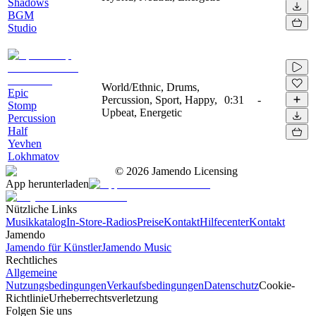
Shadows
BGM
Studio
World/Ethnic, Drums,
Epic
Percussion, Sport, Happy,
0:31
-
Stomp
Upbeat, Energetic
Percussion
Half
Yevhen
Lokhmatov
©
2026
Jamendo Licensing
App herunterladen
Nützliche Links
Musikkatalog
In-Store-Radios
Preise
Kontakt
Hilfecenter
Kontakt
Jamendo
Jamendo für Künstler
Jamendo Music
Rechtliches
Allgemeine
Nutzungsbedingungen
Verkaufsbedingungen
Datenschutz
Cookie-
Richtlinie
Urheberrechtsverletzung
Folgen Sie uns