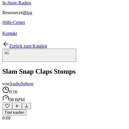
In-Store-Radios
Ressourcen
Blog
Hilfe-Center
Kontakt
Zurück zum Katalog
Slam Snap Claps Stomps
von
AudioSphere
0:16
98 BPM
Titel kaufen
0:00