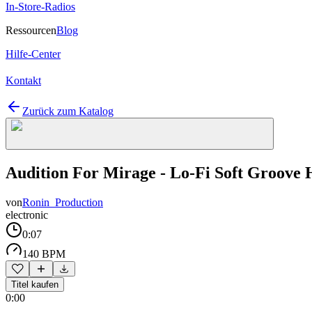
In-Store-Radios
Ressourcen
Blog
Hilfe-Center
Kontakt
Zurück zum Katalog
Audition For Mirage - Lo-Fi Soft Groove
von
Ronin_Production
electronic
0:07
140 BPM
Titel kaufen
0:00