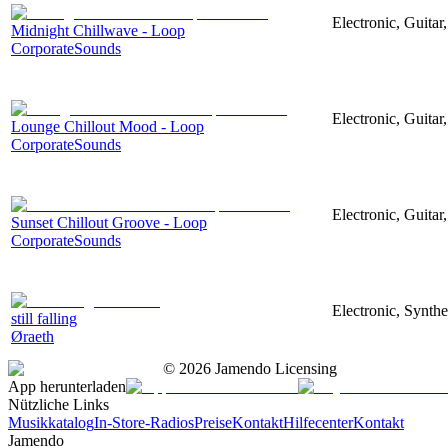
Electronic, Guitar
Midnight Chillwave - Loop
CorporateSounds
Electronic, Guitar
Lounge Chillout Mood - Loop
CorporateSounds
Electronic, Guitar
Sunset Chillout Groove - Loop
CorporateSounds
Electronic, Synth
still falling
Øraeth
©
2026
Jamendo Licensing
App herunterladen
Nützliche Links
Musikkatalog
In-Store-Radios
Preise
Kontakt
Hilfecenter
Kontakt
Jamendo