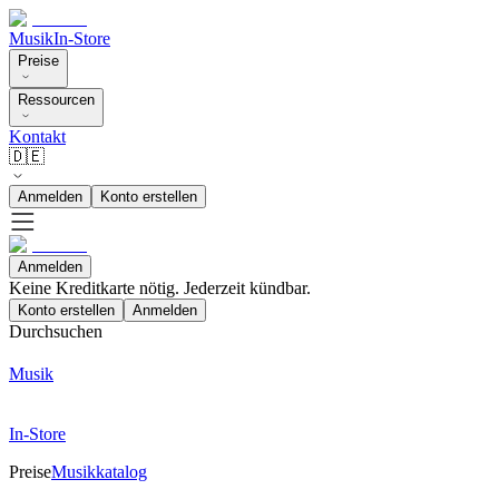
Musik
In-Store
Preise
Ressourcen
Kontakt
🇩🇪
Anmelden
Konto erstellen
Anmelden
Keine Kreditkarte nötig. Jederzeit kündbar.
Konto erstellen
Anmelden
Durchsuchen
Musik
In-Store
Preise
Musikkatalog