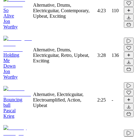
Alternative, Drums,
So
Electricguitar, Contemporary,
4:23
110
Alive
Upbeat, Exciting
Jon
Worthy
Alternative, Drums,
Holding
Electricguitar, Retro, Upbeat,
3:28
136
Me
Exciting
Down
Jon
Worthy
Alternative, Electricguitar,
Bouncing
Electroamplified, Action,
2:25
-
ball
Upbeat
Pascal
Krieg