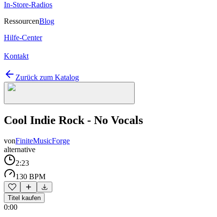
In-Store-Radios
Ressourcen
Blog
Hilfe-Center
Kontakt
Zurück zum Katalog
Cool Indie Rock - No Vocals
von
FiniteMusicForge
alternative
2:23
130 BPM
Titel kaufen
0:00