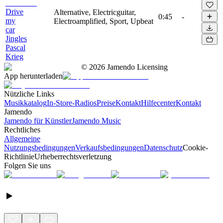
Drive
Alternative, Electricguitar,
0:45
-
my
Electroamplified, Sport, Upbeat
car
Jingles
Pascal
Krieg
©
2026
Jamendo Licensing
App herunterladen
Nützliche Links
Musikkatalog
In-Store-Radios
Preise
Kontakt
Hilfecenter
Kontakt
Jamendo
Jamendo für Künstler
Jamendo Music
Rechtliches
Allgemeine
Nutzungsbedingungen
Verkaufsbedingungen
Datenschutz
Cookie-
Richtlinie
Urheberrechtsverletzung
Folgen Sie uns