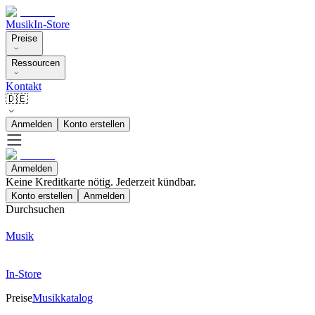
Musik
In-Store
Preise
Ressourcen
Kontakt
🇩🇪
Anmelden
Konto erstellen
Anmelden
Keine Kreditkarte nötig. Jederzeit kündbar.
Konto erstellen
Anmelden
Durchsuchen
Musik
In-Store
Preise
Musikkatalog