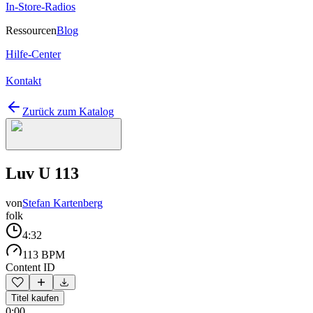
In-Store-Radios
Ressourcen
Blog
Hilfe-Center
Kontakt
Zurück zum Katalog
Luv U 113
von
Stefan Kartenberg
folk
4:32
113 BPM
Content ID
Titel kaufen
0:00