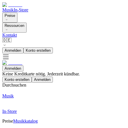
Musik
In-Store
Preise
Ressourcen
Kontakt
🇩🇪
Anmelden
Konto erstellen
Anmelden
Keine Kreditkarte nötig. Jederzeit kündbar.
Konto erstellen
Anmelden
Durchsuchen
Musik
In-Store
Preise
Musikkatalog