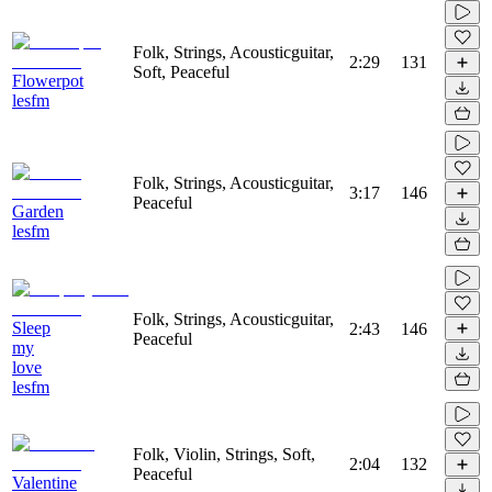
Folk, Strings, Acousticguitar,
2:29
131
Soft, Peaceful
Flowerpot
lesfm
Folk, Strings, Acousticguitar,
3:17
146
Peaceful
Garden
lesfm
Folk, Strings, Acousticguitar,
Sleep
2:43
146
Peaceful
my
love
lesfm
Folk, Violin, Strings, Soft,
2:04
132
Peaceful
Valentine