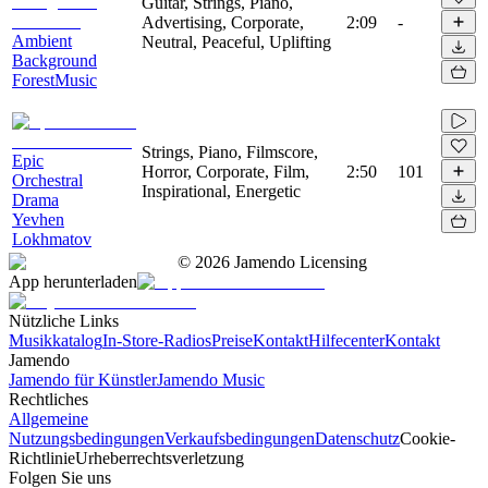
Guitar, Strings, Piano,
Advertising, Corporate,
2:09
-
Ambient
Neutral, Peaceful, Uplifting
Background
ForestMusic
Strings, Piano, Filmscore,
Epic
Horror, Corporate, Film,
2:50
101
Orchestral
Inspirational, Energetic
Drama
Yevhen
Lokhmatov
©
2026
Jamendo Licensing
App herunterladen
Nützliche Links
Musikkatalog
In-Store-Radios
Preise
Kontakt
Hilfecenter
Kontakt
Jamendo
Jamendo für Künstler
Jamendo Music
Rechtliches
Allgemeine
Nutzungsbedingungen
Verkaufsbedingungen
Datenschutz
Cookie-
Richtlinie
Urheberrechtsverletzung
Folgen Sie uns