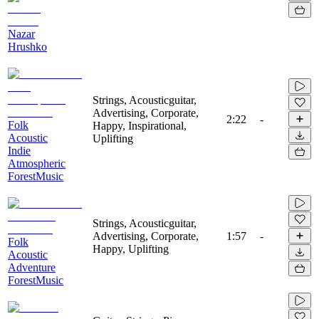
Nazar
Hrushko
Strings, Acousticguitar,
Advertising, Corporate,
2:22
-
Folk
Happy, Inspirational,
Acoustic
Uplifting
Indie
Atmospheric
ForestMusic
Strings, Acousticguitar,
Advertising, Corporate,
1:57
-
Folk
Happy, Uplifting
Acoustic
Adventure
ForestMusic