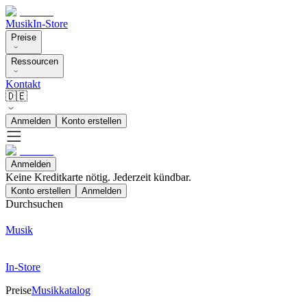
Musik
In-Store
Preise
Ressourcen
Kontakt
🇩🇪
Anmelden
Konto erstellen
Anmelden
Keine Kreditkarte nötig. Jederzeit kündbar.
Konto erstellen
Anmelden
Durchsuchen
Musik
In-Store
Preise
Musikkatalog