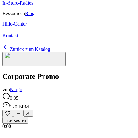
In-Store-Radios
Ressourcen
Blog
Hilfe-Center
Kontakt
Zurück zum Katalog
Corporate Promo
von
Nargo
0:35
120 BPM
Titel kaufen
0:00