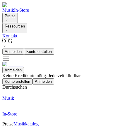
Musik
In-Store
Preise
Ressourcen
Kontakt
🇩🇪
Anmelden
Konto erstellen
Anmelden
Keine Kreditkarte nötig. Jederzeit kündbar.
Konto erstellen
Anmelden
Durchsuchen
Musik
In-Store
Preise
Musikkatalog