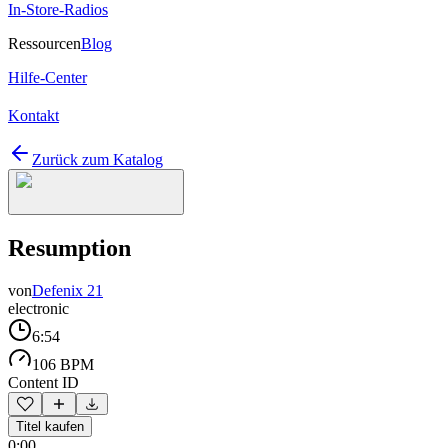
In-Store-Radios
Ressourcen
Blog
Hilfe-Center
Kontakt
Zurück zum Katalog
Resumption
von
Defenix 21
electronic
6:54
106 BPM
Content ID
Titel kaufen
0:00