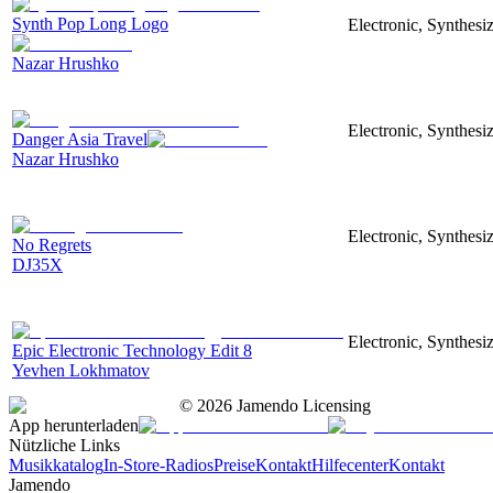
Synth Pop Long Logo
Electronic, Synthesi
Nazar Hrushko
Electronic, Synthesi
Danger Asia Travel
Nazar Hrushko
Electronic, Synthesiz
No Regrets
DJ35X
Electronic, Synthesiz
Epic Electronic Technology Edit 8
Yevhen Lokhmatov
©
2026
Jamendo Licensing
App herunterladen
Nützliche Links
Musikkatalog
In-Store-Radios
Preise
Kontakt
Hilfecenter
Kontakt
Jamendo