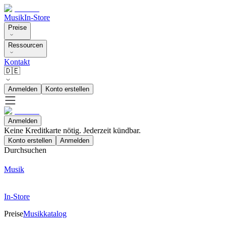
Musik
In-Store
Preise
Ressourcen
Kontakt
🇩🇪
Anmelden
Konto erstellen
Anmelden
Keine Kreditkarte nötig. Jederzeit kündbar.
Konto erstellen
Anmelden
Durchsuchen
Musik
In-Store
Preise
Musikkatalog