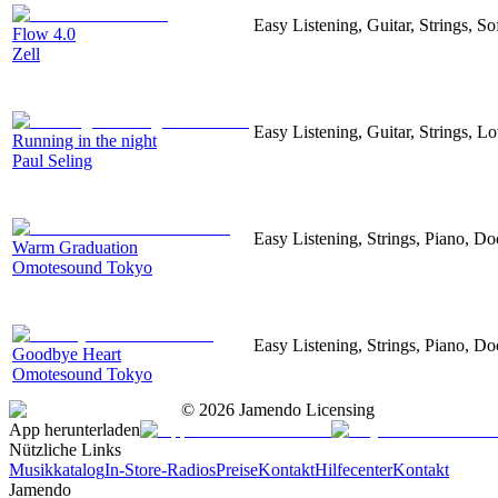
Easy Listening, Guitar, Strings, So
Flow 4.0
Zell
Easy Listening, Guitar, Strings, L
Running in the night
Paul Seling
Easy Listening, Strings, Piano, D
Warm Graduation
Omotesound Tokyo
Easy Listening, Strings, Piano, D
Goodbye Heart
Omotesound Tokyo
©
2026
Jamendo Licensing
App herunterladen
Nützliche Links
Musikkatalog
In-Store-Radios
Preise
Kontakt
Hilfecenter
Kontakt
Jamendo