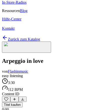
In-Store-Radios
Ressourcen
Blog
Hilfe-Center
Kontakt
Zurück zum Katalog
Arpeggio in love
von
Flashinmusic
easy listening
3:30
112 BPM
Content ID
Titel kaufen
0:00