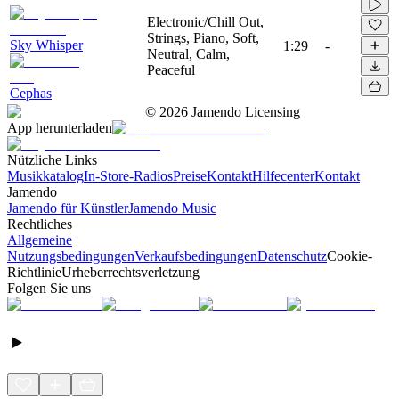
Electronic/Chill Out,
Strings, Piano, Soft,
Sky Whisper
1:29
-
Neutral, Calm,
Peaceful
Cephas
©
2026
Jamendo Licensing
App herunterladen
Nützliche Links
Musikkatalog
In-Store-Radios
Preise
Kontakt
Hilfecenter
Kontakt
Jamendo
Jamendo für Künstler
Jamendo Music
Rechtliches
Allgemeine
Nutzungsbedingungen
Verkaufsbedingungen
Datenschutz
Cookie-
Richtlinie
Urheberrechtsverletzung
Folgen Sie uns