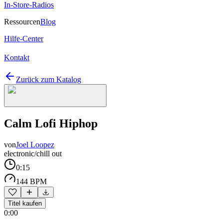
In-Store-Radios
Ressourcen
Blog
Hilfe-Center
Kontakt
Zurück zum Katalog
Calm Lofi Hiphop
von
Joel Loopez
electronic/chill out
0:15
144 BPM
Titel kaufen
0:00