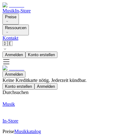
Musik
In-Store
Preise
Ressourcen
Kontakt
🇩🇪
Anmelden
Konto erstellen
Anmelden
Keine Kreditkarte nötig. Jederzeit kündbar.
Konto erstellen
Anmelden
Durchsuchen
Musik
In-Store
Preise
Musikkatalog