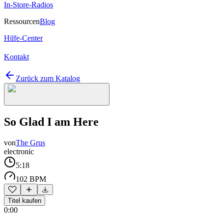
In-Store-Radios
Ressourcen
Blog
Hilfe-Center
Kontakt
Zurück zum Katalog
So Glad I am Here
von
The Grus
electronic
5:18
102 BPM
Titel kaufen
0:00