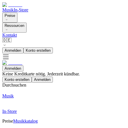
Musik
In-Store
Preise
Ressourcen
Kontakt
🇩🇪
Anmelden
Konto erstellen
Anmelden
Keine Kreditkarte nötig. Jederzeit kündbar.
Konto erstellen
Anmelden
Durchsuchen
Musik
In-Store
Preise
Musikkatalog