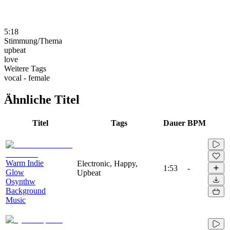
5:18
Stimmung/Thema
upbeat
love
Weitere Tags
vocal - female
Ähnliche Titel
Titel
Tags
Dauer
BPM
Warm Indie
Electronic, Happy,
1:53
-
Glow
Upbeat
Osynthw
Background
Music