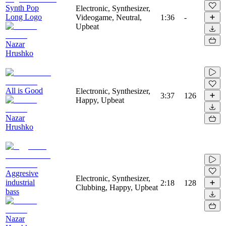
Synth Pop
Electronic, Synthesizer,
Long Logo
Videogame, Neutral,
1:36
-
Upbeat
Nazar
Hrushko
All is Good
Electronic, Synthesizer,
3:37
126
Happy, Upbeat
Nazar
Hrushko
Aggresive
Electronic, Synthesizer,
industrial
2:18
128
Clubbing, Happy, Upbeat
bass
Nazar