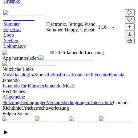
Hrushko
Summer
Electronic, Strings, Piano,
1:16
-
Hip Hop
Summer, Happy, Upbeat
Loop
Yevhen
Lokhmatov
©
2026
Jamendo Licensing
App herunterladen
Nützliche Links
Musikkatalog
In-Store-Radios
Preise
Kontakt
Hilfecenter
Kontakt
Jamendo
Jamendo für Künstler
Jamendo Music
Rechtliches
Allgemeine
Nutzungsbedingungen
Verkaufsbedingungen
Datenschutz
Cookie-
Richtlinie
Urheberrechtsverletzung
Folgen Sie uns