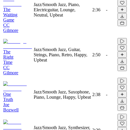
Jazz/Smooth Jazz, Piano,
The
Electricguitar, Lounge,
2:36
-
Waiting
Neutral, Upbeat
Game
CC
Gilmore
Jazz/Smooth Jazz, Guitar,
The
Strings, Piano, Retro, Happy,
2:50
-
Right
Upbeat
Time
CC
Gilmore
Jazz/Smooth Jazz, Saxophone,
One
2:38
-
Piano, Lounge, Happy, Upbeat
Truth
Joe
Bozwell
Jazz/Smooth Jazz, Synthesizer,