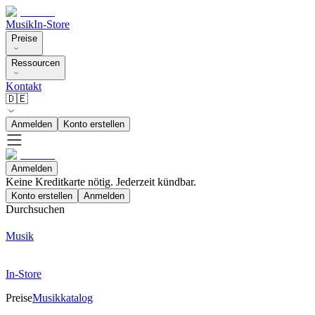
Musik
In-Store
Preise
Ressourcen
Kontakt
🇩🇪
Anmelden
Konto erstellen
Anmelden
Keine Kreditkarte nötig. Jederzeit kündbar.
Konto erstellen
Anmelden
Durchsuchen
Musik
In-Store
Preise
Musikkatalog