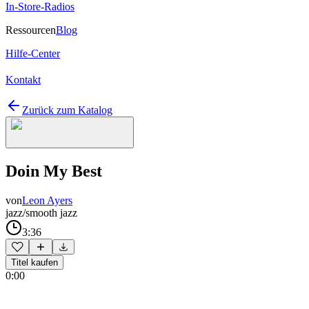
In-Store-Radios
Ressourcen
Blog
Hilfe-Center
Kontakt
Zurück zum Katalog
Doin My Best
von
Leon Ayers
jazz/smooth jazz
3:36
Titel kaufen
0:00