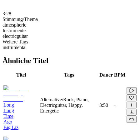
3:28
Stimmung/Thema
atmospheric
Instrumente
electricguitar
Weitere Tags
instrumental
Ähnliche Titel
Titel
Tags
Dauer
BPM
Alternative/Rock, Piano,
Long
Electricguitar, Happy,
3:50
-
Long
Energetic
Time
Ago
Big Liz