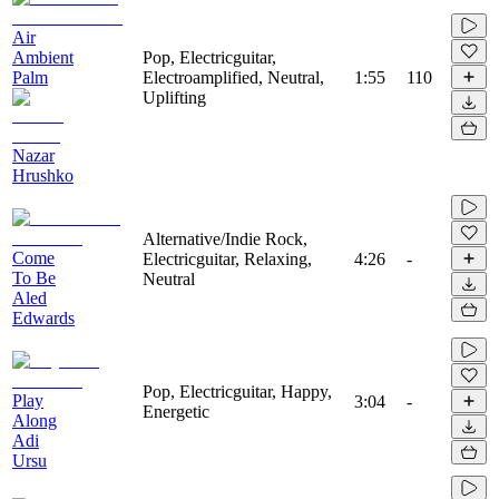
Air
Ambient
Pop, Electricguitar,
Palm
Electroamplified, Neutral,
1:55
110
Uplifting
Nazar
Hrushko
Alternative/Indie Rock,
Come
Electricguitar, Relaxing,
4:26
-
To Be
Neutral
Aled
Edwards
Pop, Electricguitar, Happy,
Play
3:04
-
Energetic
Along
Adi
Ursu