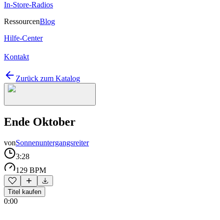
In-Store-Radios
Ressourcen
Blog
Hilfe-Center
Kontakt
Zurück zum Katalog
Ende Oktober
von
Sonnenuntergangsreiter
3:28
129 BPM
Titel kaufen
0:00