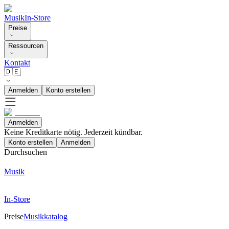
Musik
In-Store
Preise
Ressourcen
Kontakt
🇩🇪
Anmelden
Konto erstellen
Anmelden
Keine Kreditkarte nötig. Jederzeit kündbar.
Konto erstellen
Anmelden
Durchsuchen
Musik
In-Store
Preise
Musikkatalog